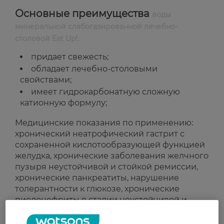
Основные преимущества
воды
минеральной слабогазированной лечебно-
столовой Eat Up!:
придает свежесть;
обладает лечебно-столовыми
свойствами;
имеет гидрокарбонатную сложную
катионную формулу;
Медицинские показания по применению:
хронический неатрофический гастрит с
сохраненной кислотообразующей функцией
желудка, хронические заболевания желчного
пузыря неустойчивой и стойкой ремиссии,
хронические панкреатиты, нарушение
толерантности к глюкозе, хронические
пиелонефриты в стадии неустойчивой и
стойкой ремиссии, мочекислый диатез,
жировая дегенерация печени, не