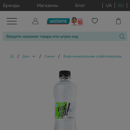
Бренды
Магазины
Блог
UA
RU
/
/
/
Дом
Снеки
Вода минеральная слабогазированная л