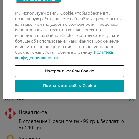
классифицируется в других рубриках,
невротические, связанные со стрессом и
Мы используем файлы Cookie, чтобы обеспечить
соматоморфные расстройства.
правильную работу нашего веб-сайта и предоставить
вам максимально удобные возможности. Продолжая
Страна-производитель:
Украина.
использовать наш сайт, вы соглашаетесь на
использование файлов Cookie. Если вы хотите узнать
больше об использовании нами файлов Cookie и/или
Рейтинг и отзывы
изменить свои предпочтения в отношении файлов
Cookie, пожалуйста, посетите страницу
Политика
конфиденциальности
0
0 відгуків
Настроить файлы Cookie
З 0 відгуків
Принять все файлы Cookie
Доставка
Новая почта
В отделение Новой почты - 99 грн, бесплатно
от 699 грн
Укрпочта