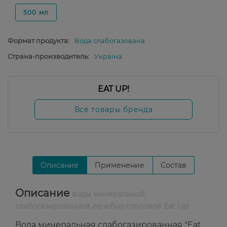
500 мл
Формат продукта:
Вода слабогазована
Страна-производитель:
Україна
EAT UP!
Все товары бренда
Описание
Применение
Состав
Описание
воды минеральной
слабогазированной лечебно-столовой Eat Up!
Вода минеральная слабогазированная "Eat