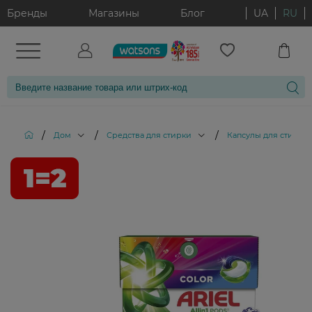
Бренды
Магазины
Блог
UA
RU
/
/
/
Дом
Средства для стирки
Капсулы для стирки