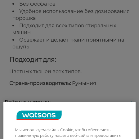
Без фосфатов
Удобное использование без дозирования
порошка
Подходит для всех типов стиральных
машин
Освежает и делает ткани приятными на
ощупь
Подходит для:
Цветных тканей всех типов.
Страна-производитель:
Румыния
Рейтинг и отзывы
0
0 відгуків
Мы используем файлы Cookie, чтобы обеспечить
правильную работу нашего веб-сайта и предоставить
З 0 відгуків