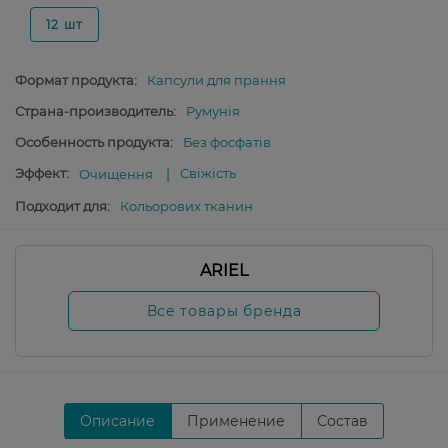
12 шт
Формат продукта:
Капсули для прання
Страна-производитель:
Румунія
Особенность продукта:
Без фосфатів
Эффект:
Свіжість
Очищення
Подходит для:
Кольорових тканин
ARIEL
Все товары бренда
Описание
Применение
Состав