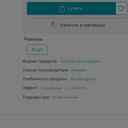
Наличие в магазинах
Размеры
22 шт
Формат продукта:
Капсули для прання
Страна-производитель:
Румунія
Особенность продукта:
Без фосфатів
Эффект:
Свіжість
Очищення
Подходит для:
Білих тканин