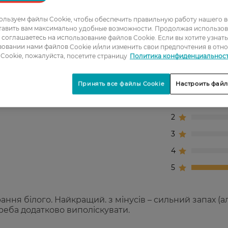
льзуем файлы Cookie, чтобы обеспечить правильную работу нашего в
тавить вам максимально удобные возможности. Продолжая использов
ы соглашаетесь на использование файлов Cookie. Если вы хотите узнат
овании нами файлов Cookie и/или изменить свои предпочтения в отн
Cookie, пожалуйста, посетите страницу
Политика конфиденциальнос
Принять все файлы Cookie
Настроить файл
1
2
3
4
5
ання білого. Найкращий. з мінусів – сильний запах (а
реба додатково виполіскувати.