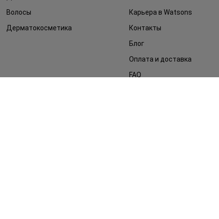
Волосы
Карьера в Watsons
Дерматокосметика
Контакты
Блог
Оплата и доставка
FAQ
Политика
конфиденциальности
Публичная оферта
СМИ о нас
Возврат заказа
©2014 - 2026. Условия использования сайта