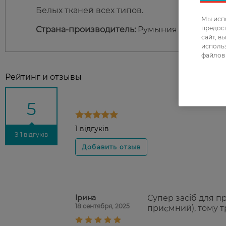
Белых тканей всех типов.
Мы испо
предос
Страна-производитель:
Румыния
сайт, в
использ
файлов 
Рейтинг и отзывы
5
1 відгуків
З 1 відгуків
Ірина
Супер засіб для пр
18 сентября, 2025
приємний), тому т