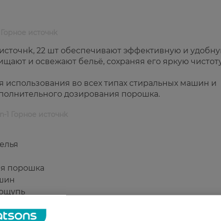
1 Горное источнk
ное источнk, 22 шт обеспечивают эффективную и удобн
щают и освежают бельё, сохраняя его яркую чистот
я использования во всех типах стиральных машин и
полнительного дозирования порошка.
-in-1 Горное источнk
елья
ия порошка
ашин
 ощупь