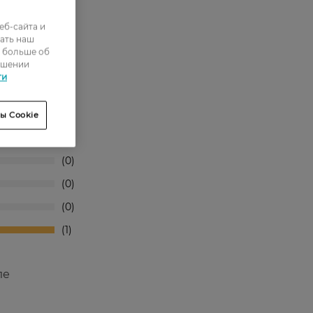
еб-сайта и
ать наш
ь больше об
ошении
ти
ы Cookie
0
0
0
0
1
ле