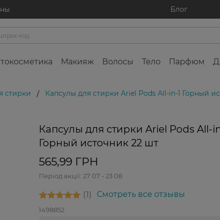
ины
Блог
токосметика
Макияж
Волосы
Тело
Парфюм
Д
я стирки
Капсулы для стирки Ariel Pods All-in-1 Горный и
/
Капсулы для стирки Ariel Pods All-in
Горный источник 22 шт
565,99 ГРН
Період акції:
27 07 - 23 08
1
Смотреть все отзывы
1498852