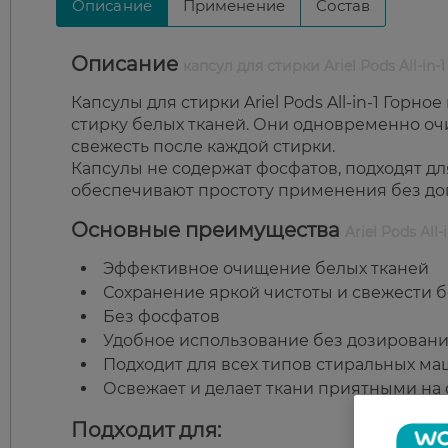
Описание
Применение
Состав
Описание
капсул для стирки Ariel Pods All-in-
Капсулы для стирки Ariel Pods All-in-1 Гор
стирку белых тканей. Они одновременно очи
свежесть после каждой стирки.
Капсулы не содержат фосфатов, подходят дл
обеспечивают простоту применения без до
Основные преимущества
Ariel Pods All
Эффективное очищение белых тканей
Сохранение яркой чистоты и свежести б
Без фосфатов
Удобное использование без дозирован
Подходит для всех типов стиральных м
Освежает и делает ткани приятными на
Подходит для: