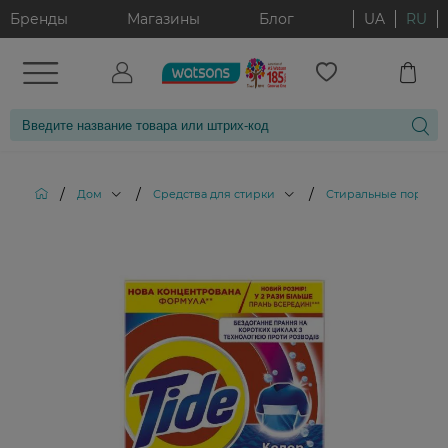
Бренды
Магазины
Блог
UA
RU
/
/
/
Дом
Средства для стирки
Стиральные порошк