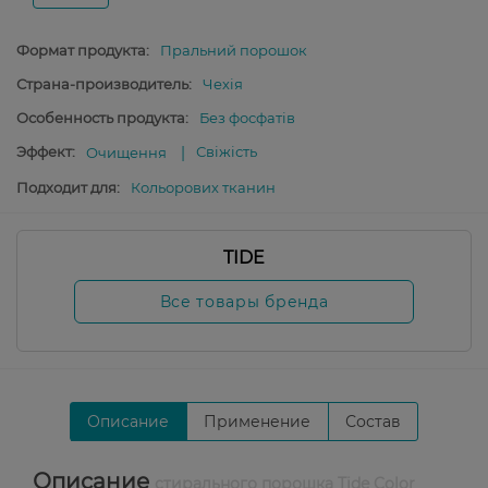
Формат продукта:
Пральний порошок
Страна-производитель:
Чехія
Особенность продукта:
Без фосфатів
Эффект:
Свіжість
Очищення
Подходит для:
Кольорових тканин
TIDE
Все товары бренда
Описание
Применение
Состав
Описание
стирального порошка Tide Color