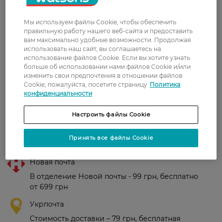
Количество стирок:
6 циклов
Мы используем файлы Cookie, чтобы обеспечить
Страна-производитель:
Чехия
правильную работу нашего веб-сайта и предоставить
вам максимально удобные возможности. Продолжая
использовать наш сайт, вы соглашаетесь на
Рейтинг и отзывы
использование файлов Cookie. Если вы хотите узнать
больше об использовании нами файлов Cookie и/или
изменить свои предпочтения в отношении файлов
0
Cookie, пожалуйста, посетите страницу
Политика
0 відгуків
конфиденциальности
З 0 відгуків
Настроить файлы Cookie
Принять все файлы Cookie
Доставка
Новая почта
В отделение Новой почты - 99 грн, бесплатно
от 699 грн
Укрпочта
Стоимость доставки – 79 грн, бесплатная