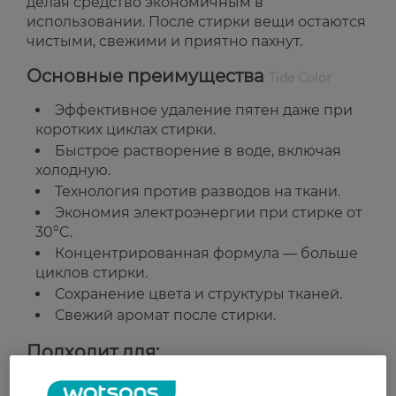
делая средство экономичным в
использовании. После стирки вещи остаются
чистыми, свежими и приятно пахнут.
Основные преимущества
Tide Color
Эффективное удаление пятен даже при
коротких циклах стирки.
Быстрое растворение в воде, включая
холодную.
Технология против разводов на ткани.
Экономия электроэнергии при стирке от
30°C.
Концентрированная формула — больше
циклов стирки.
Сохранение цвета и структуры тканей.
Свежий аромат после стирки.
Подходит для:
Стирки цветных вещей.