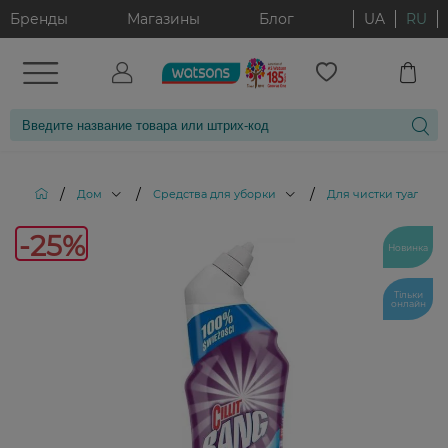
Бренды
Магазины
Блог
UA
RU
/
/
/
Дом
Средства для уборки
Для чистки туалета
-25%
Новинка
Тільки
онлайн