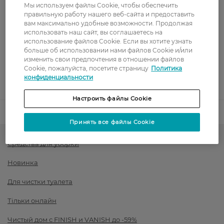
Показать больше
Мы используем файлы Cookie, чтобы обеспечить
правильную работу нашего веб-сайта и предоставить
Оплата
вам максимально удобные возможности. Продолжая
использовать наш сайт, вы соглашаетесь на
использование файлов Cookie. Если вы хотите узнать
Оплата картой
больше об использовании нами файлов Cookie и/или
изменить свои предпочтения в отношении файлов
Послеоплата
Cookie, пожалуйста, посетите страницу
Политика
конфиденциальности
Показать больше
Настроить файлы Cookie
Код товара
1540439
Принять все файлы Cookie
Средства для уборки
Новинка
Для чистки туалета
Тільки онлайн
Чистый дом с FINISH и VANISH до -59%