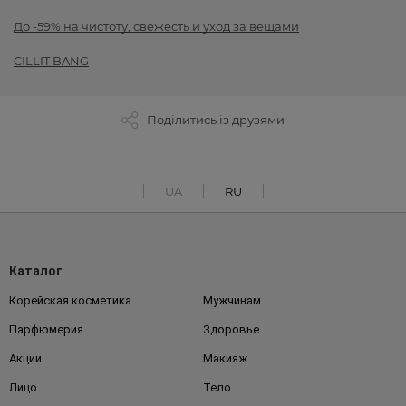
До -59% на чистоту, свежесть и уход за вещами
CILLIT BANG
Поділитись із друзями
UA
RU
Каталог
Корейская косметика
Мужчинам
Парфюмерия
Здоровье
Акции
Макияж
Лицо
Тело