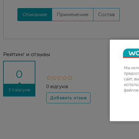
Описание
Применение
Состав
Рейтинг и отзывы
Мы испо
0
предос
сайт, в
использ
0 відгуків
файлов 
З 0 відгуків