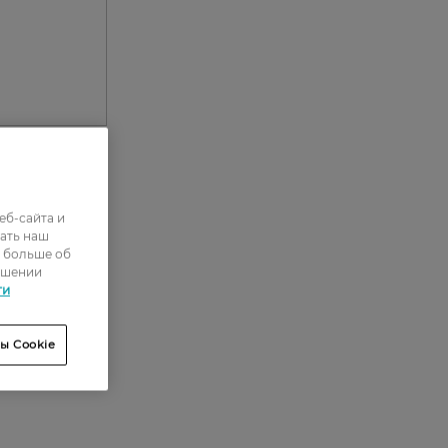
еб-сайта и
0
ать наш
0
ь больше об
ошении
0
ти
0
ы Cookie
0