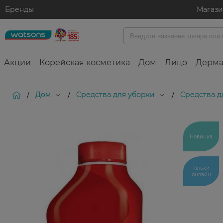
Бренды
Магаз
Акции
Корейская косметика
Дом
Лицо
Дерма
Дом
Средства для уборки
Средства д
/
/
/
Новинка
Тільки
онлайн