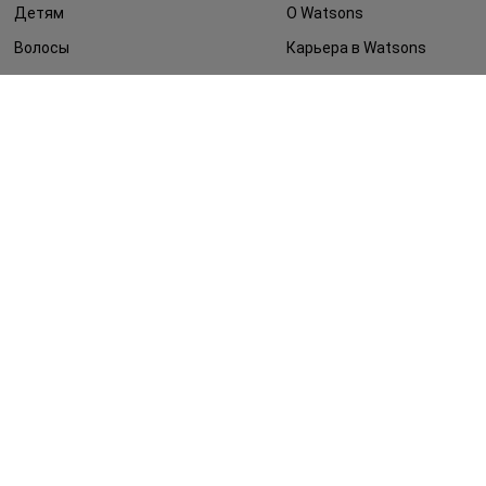
Детям
О Watsons
Волосы
Карьера в Watsons
Дерматокосметика
Контакты
Блог
Оплата и доставка
FAQ
Политика
конфиденциальности
Публичная оферта
СМИ о нас
Возврат заказа
©2014 - 2026. Условия использования сайта