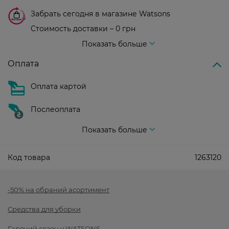
Забрать сегодня в магазине Watsons
Стоимость доставки – 0 грн
Стоимость доставки – 99 грн, бесплатная доставка от – 699 грн
Показать больше
Оплата
Оплата картой
Послеоплата
Показать больше
Код товара
1263120
-50% на обраний асортимент
Средства для уборки
Гарячий сезон у WATSONS