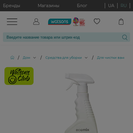
Бренды
Магазины
Блог
UA
RU
/
/
/
Дом
Средства для уборки
Для чистки ванной