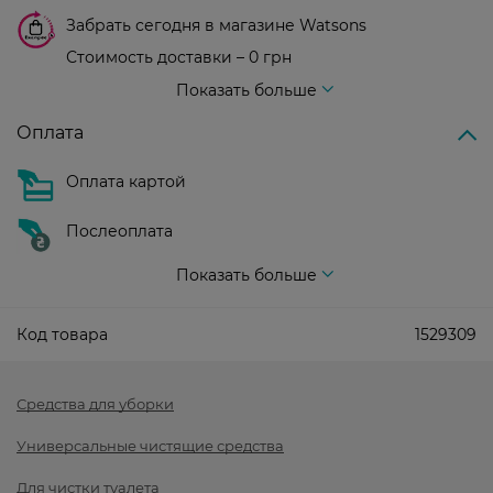
Забрать сегодня в магазине Watsons
Стоимость доставки – 0 грн
Стоимость доставки – 99 грн, бесплатная доставка от – 699 грн
Показать больше
Оплата
Оплата картой
Послеоплата
Показать больше
Код товара
1529309
Средства для уборки
Универсальные чистящие средства
Для чистки туалета