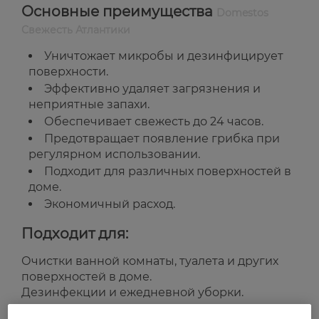
Основные преимущества
Domestos
Свежесть Атлантики
Уничтожает микробы и дезинфицирует
поверхности.
Эффективно удаляет загрязнения и
неприятные запахи.
Обеспечивает свежесть до 24 часов.
Предотвращает появление грибка при
регулярном использовании.
Подходит для различных поверхностей в
доме.
Экономичный расход.
Подходит для:
Очистки ванной комнаты, туалета и других
поверхностей в доме.
Дезинфекции и ежедневной уборки.