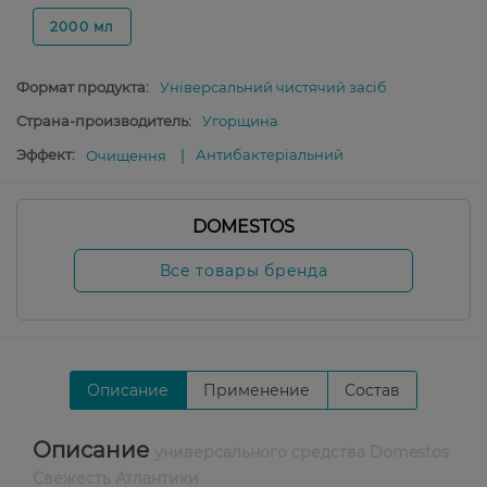
2000 мл
Формат продукта:
Універсальний чистячий засіб
Страна-производитель:
Угорщина
Эффект:
Антибактеріальний
Очищення
DOMESTOS
Все товары бренда
Описание
Применение
Состав
Описание
универсального средства Domestos
Свежесть Атлантики