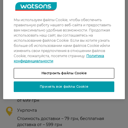
Страна-производитель:
Венгрия
*По результатам тестов Unilever.
Мы используем файлы Cookie, чтобы обеспечить
Рейтинг и отзывы
правильную работу нашего веб-сайта и предоставить
вам максимально удобные возможности. Продолжая
использовать наш сайт, вы соглашаетесь на
0
использование файлов Cookie. Если вы хотите узнать
0 відгуків
больше об использовании нами файлов Cookie и/или
изменить свои предпочтения в отношении файлов
Cookie, пожалуйста, посетите страницу
Политика
З 0 відгуків
конфиденциальности
Доставка
Настроить файлы Cookie
Новая почта
Принять все файлы Cookie
В отделение Новой почты - 99 грн, бесплатно
от 699 грн
Укрпочта
Стоимость доставки – 79 грн, бесплатная
доставка от – 599 грн