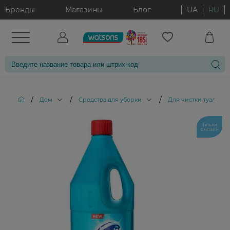
Бренды
Магазины
Блог
UA
RU
/
/
/
Дом
Средства для уборки
Для чистки туалета
Тільки
онлайн