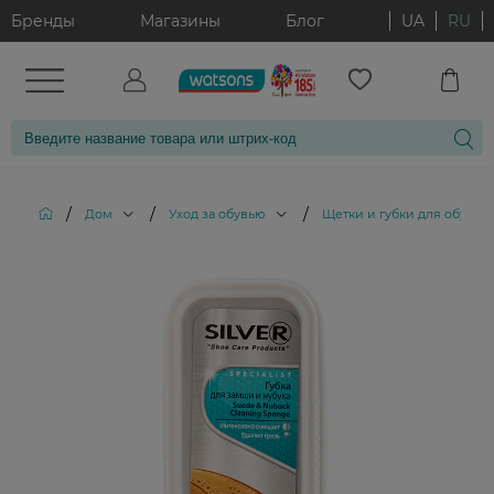
Бренды
Магазины
Блог
UA
RU
/
/
/
Дом
Уход за обувью
Щетки и губки для обуви