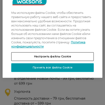
Alena
Очищает, освежает,
2 февраля, 2021
восстанавливает структуру замша
и нубука, удобная по величине.
Мы используем файлы Cookie, чтобы обеспечить
правильную работу нашего веб-сайта и предоставить
Аліна
Зручна у користуваннi губка для
вам максимально удобные возможности. Продолжая
19 декабря, 2020
использовать наш сайт, вы соглашаетесь на
замшi
использование файлов Cookie. Если вы хотите узнать
больше об использовании нами файлов Cookie и/или
изменить свои предпочтения в отношении файлов
Cookie, пожалуйста, посетите страницу
Политика
Показати ще
конфиденциальности
Настроить файлы Cookie
Доставка
Принять все файлы Cookie
Новая почта
В отделение Новой почты - 99 грн, бесплатно
от 699 грн
Укрпочта
Стоимость доставки – 79 грн, бесплатная
доставка от – 599 грн