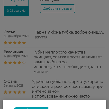
З 22 відгуків
Олена
Гарна, якiсна губка, добре очищує
30 декабря, 2021
взуття
Валентина
Губка,неплохого качества,
12 декабря, 2021
очищает, слегка восстанавливает
замш,но быстро
используется...необходимо,часто
менять.
Оксана
Удобная губка по формату, хорошо
6 марта, 2021
очищает и расчесывает замшу,при
интенсивном
использовании,нужно часто
менять.