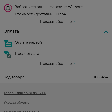
Забрать сегодня в магазине Watsons
Стоимость доставки – 0 грн
Стоимость доставки – 99 грн, бесплатная доставка от – 699 грн
Показать больше
Оплата
Оплата картой
Послеоплата
Показать больше
Код товара
1065454
Товары для дома до -50%
Уход за обувью