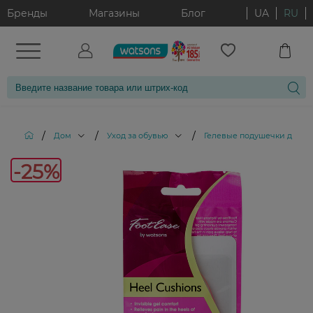
Бренды
Магазины
Блог
UA
RU
/
/
/
Дом
Уход за обувью
Гелевые подушечки для о
-25%