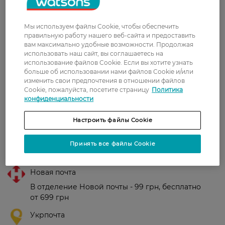
Олeна
Помогаю от скольжения или если
Мы используем файлы Cookie, чтобы обеспечить
7 июля, 2021
обувь велика, хорошая вещь
правильную работу нашего веб-сайта и предоставить
вам максимально удобные возможности. Продолжая
использовать наш сайт, вы соглашаетесь на
использование файлов Cookie. Если вы хотите узнать
Оксана
Очень понравились, в новых
больше об использовании нами файлов Cookie и/или
14 июня, 2021
туфлях нигде не нарезала.
изменить свои предпочтения в отношении файлов
Cookie, пожалуйста, посетите страницу
Политика
конфиденциальности
Показати ще
Настроить файлы Cookie
Принять все файлы Cookie
Доставка
Новая почта
В отделение Новой почты - 99 грн, бесплатно
от 699 грн
Укрпочта