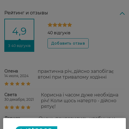
Рейтинг и отзывы
4,9
40 відгуків
З 40 відгуків
Олена
практична річ, дійсно запобігає
14 июля, 2024
втомі при тривалому ходінні
Света
Корисна і часом дуже необхідна
30 декабря, 2021
річ! Коли щось натерто - дійсно
рятує!
Лариса
Очень понравились, удобные и
10 августа, 2021
обувь не натирает.