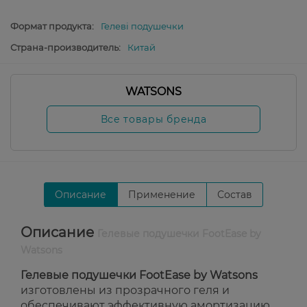
Формат продукта:
Гелеві подушечки
Страна-производитель:
Китай
WATSONS
Все товары бренда
Описание
Применение
Состав
Описание
Гелевые подушечки FootEase by
Watsons
Гелевые подушечки FootEase by Watsons
изготовлены из прозрачного геля и
обеспечивают эффективную амортизацию,