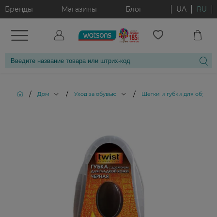
Бренды
Магазины
Блог
UA
RU
/
/
/
Дом
Уход за обувью
Щетки и губки для обуви