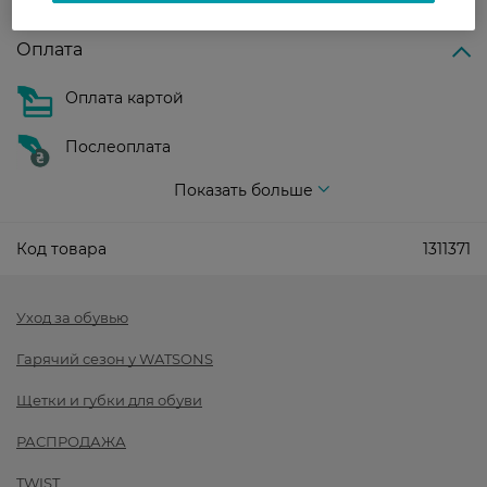
Показать больше
Оплата
Оплата картой
Послеоплата
Показать больше
Код товара
1311371
Уход за обувью
Гарячий сезон у WATSONS
Щетки и губки для обуви
РАСПРОДАЖА
TWIST