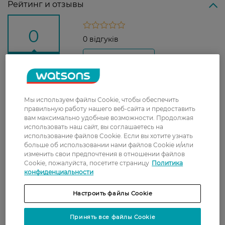
Рейтинг и отзывы
0
0 відгуків
З 0 відгуків
Доставка
Мы используем файлы Cookie, чтобы обеспечить
правильную работу нашего веб-сайта и предоставить
Новая почта
вам максимально удобные возможности. Продолжая
использовать наш сайт, вы соглашаетесь на
В отделение Новой почты - 99 грн, бесплатно
использование файлов Cookie. Если вы хотите узнать
от 699 грн
больше об использовании нами файлов Cookie и/или
изменить свои предпочтения в отношении файлов
Укрпочта
Cookie, пожалуйста, посетите страницу
Политика
Стоимость доставки – 79 грн, бесплатная
конфиденциальности
доставка от – 599 грн
Настроить файлы Cookie
Забрать сегодня в магазине Watsons
Стоимость доставки – 0 грн
Принять все файлы Cookie
Стоимость доставки – 99 грн, бесплатная доставка от – 699 грн