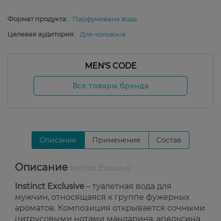
Формат продукта:
Парфумована вода
Целевая аудитория:
Для чоловіків
MEN'S CODE
Все товары бренда
Описание
Применение
Состав
Описание
Instinct Exclusive
Instinct Exclusive
– туалетная вода для
мужчин, относящаяся к группе фужерных
ароматов. Композиция открывается сочными
цитрусовыми нотами мандарина, апельсина