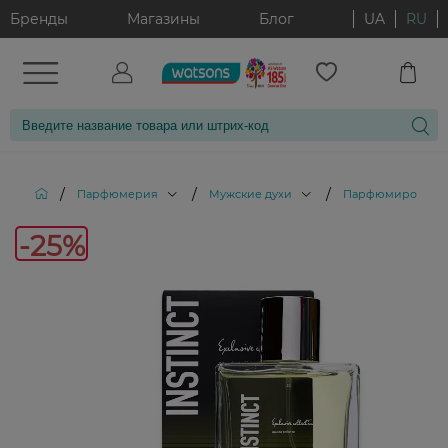
Бренды
Магазины
Блог
UA
RU
/
/
/
Парфюмерия
Мужские духи
Парфюмированна
-25%