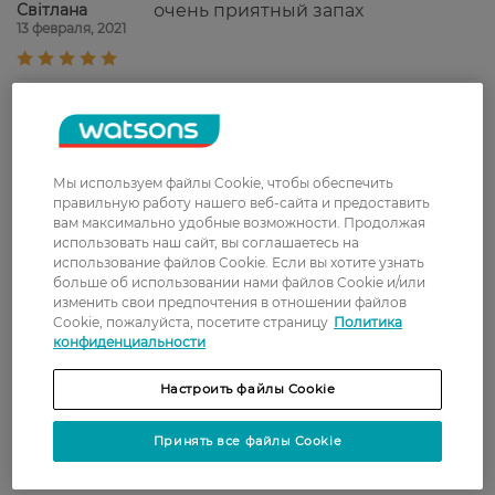
Світлана
очень приятный запах
13 февраля, 2021
Ігор
Гарний, приємний аромат! Чудова
12 февраля, 2021
знижка.
Мы используем файлы Cookie, чтобы обеспечить
Ярослав
Чудовий аромат, наповнений
правильную работу нашего веб-сайта и предоставить
11 февраля, 2021
свіжими нотками, виділяється з
вам максимально удобные возможности. Продолжая
поміж інших.
использовать наш сайт, вы соглашаетесь на
использование файлов Cookie. Если вы хотите узнать
Галина
Чудово підійшла для новорічного
больше об использовании нами файлов Cookie и/или
8 января, 2021
изменить свои предпочтения в отношении файлов
подарунку чоловікові.
Cookie, пожалуйста, посетите страницу
Политика
конфиденциальности
Настроить файлы Cookie
Показати ще
Принять все файлы Cookie
Доставка