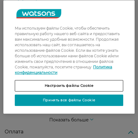
0
0 відгуків
З 0 відгуків
Мы используем файлы Cookie, чтобы обеспечить
правильную работу нашего веб-сайта и предоставить
Доставка
вам максимально удобные возможности. Продолжая
использовать наш сайт, вы соглашаетесь на
Новая почта
использование файлов Cookie. Если вы хотите узнать
больше об использовании нами файлов Cookie и/или
В отделение Новой почты - 99 грн, бесплатно
изменить свои предпочтения в отношении файлов
от 699 грн
Cookie, пожалуйста, посетите страницу
Политика
конфиденциальности
Укрпочта
Стоимость доставки – 79 грн, бесплатная
Настроить файлы Cookie
доставка от – 599 грн
Принять все файлы Cookie
Забрать сегодня в магазине Watsons
Стоимость доставки – 0 грн
Стоимость доставки – 99 грн, бесплатная доставка от – 699 грн
Показать больше
Оплата