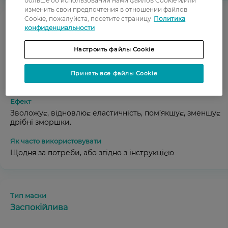
больше об использовании нами файлов Cookie и/или
изменить свои предпочтения в отношении файлов
Cookie, пожалуйста, посетите страницу
Политика
конфиденциальности
Зволожувальна
Настроить файлы Cookie
Гіалуронова кислота, колаген, алое вера, гліцерин,
Принять все файлы Cookie
рослинні екстракти, продукти бджільництва
Зволожує, відновлює еластичність, пом’якшує, зменшує
дрібні зморшки.
Щодня за потреби, або згідно з інструкцією
Заспокійлива