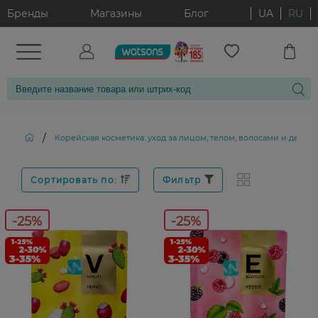
Бренды
Магазины
Блог
UA
RU
/
Корейская косметика: уход за лицом, телом, волосами и декор
Сортировать по:
Фильтр
-25%
-25%