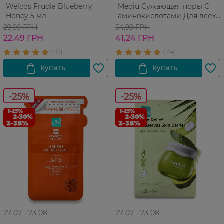
Welcos Frudia Blueberry
Mediu Сужающая поры С
Honey 5 мл
аминокислотами Для всех
типов кожи 1 шт
29,99 ГРН
54,99 ГРН
22,49 ГРН
41,24 ГРН
-25%
-25%
27 07 - 23 08
27 07 - 23 08