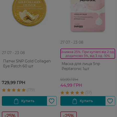
27 07 - 23 08
Знижка 25%. При купівлі від 2 од.
27 07 - 23 08
додатково 5%, від 3 од.-10%
Патчи SNP Gold Collagen
Маска для лица Snp
Eye Patch 60 шт
Peptaronic 1шт
59,99 ГРН
729,99 ГРН
44,99 ГРН
-25%
-25%