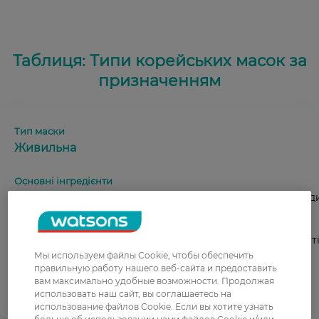
Таблиця: Типи корейських масок за
призначенням
Живильна
Натуральні олії (ши, авокадо), вітамін Е, прополіс, пептид
Усуває сухість, лущення, сприяє збільшенню еластичності
м’якості.
Мы используем файлы Cookie, чтобы обеспечить
правильную работу нашего веб-сайта и предоставить
вам максимально удобные возможности. Продолжая
использовать наш сайт, вы соглашаетесь на
2–3 рази на тиждень залежно від потреб
использование файлов Cookie. Если вы хотите узнать