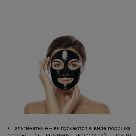
альгинатные – выпускаются в виде порошка,
состоят из выжимок водорослей, других