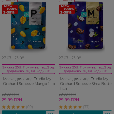
27 07 - 23 08
27 07 - 23 08
Знижка 25%. При купівлі від 2 од.
Знижка 25%. При купівлі від 2 од.
додатково 5%, від 3 од.-10%
додатково 5%, від 3 од.-10%
Маска для лица Frudia My
Маска для лица Frudia My
Orchard Squeeze Mango 1 шт
Orchard Squeeze Shea Butter
1 шт
39,99 ГРН
39,99 ГРН
29,99 ГРН
29,99 ГРН