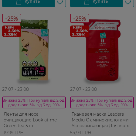
-25%
-25%
27 07 - 23 08
27 07 - 23 08
Знижка 25%. При купівлі від 2 од.
Знижка 25%. При купівлі від 2 од.
додатково 5%, від 3 од.-10%
додатково 5%, від 3 од.-10%
Ленты для носа
Тканевая маска Leaders
очищающие Look at me
Mediu С аминокислотами
Green tea 5 шт
Успокаивающая Для всех
типов кожи 1 шт
119,99 ГРН
54,99 ГРН