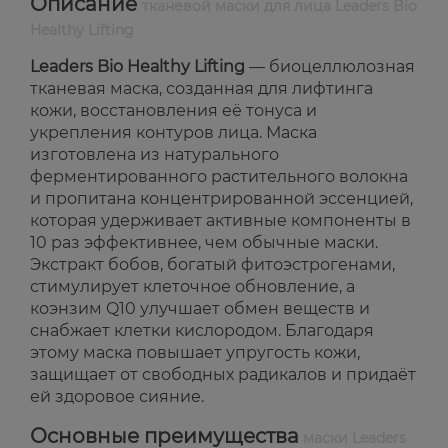
Описание
тканевой маски для лица Leaders Bio
Healthy Lifting
Leaders Bio Healthy Lifting
— биоцеллюлозная
тканевая маска, созданная для лифтинга
кожи, восстановления её тонуса и
укрепления контуров лица. Маска
изготовлена из натурального
ферментированного растительного волокна
и пропитана концентрированной эссенцией,
которая удерживает активные компоненты в
10 раз эффективнее, чем обычные маски.
Экстракт бобов, богатый фитоэстрогенами,
стимулирует клеточное обновление, а
коэнзим Q10 улучшает обмен веществ и
снабжает клетки кислородом. Благодаря
этому маска повышает упругость кожи,
защищает от свободных радикалов и придаёт
ей здоровое сияние.
Основные преимущества
маски Leaders