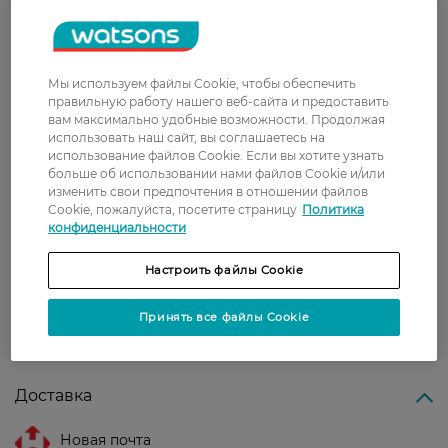
дня 3. Рекомендую
Людмила
Эффект заметен практически
3 июля, 2021
сразу, кожа прекрасно напитанна,
хватает на несколько применений
Мы используем файлы Cookie, чтобы обеспечить
правильную работу нашего веб-сайта и предоставить
вам максимально удобные возможности. Продолжая
Валерія
Кожа после маски выглядит
использовать наш сайт, вы соглашаетесь на
11 мая, 2021
заметно лучше. Маска освежает,
использование файлов Cookie. Если вы хотите узнать
восстанавливает её, питает.
больше об использовании нами файлов Cookie и/или
изменить свои предпочтения в отношении файлов
Марина
Хорошая бюджетная маска, с
Cookie, пожалуйста, посетите страницу
Политика
24 марта, 2021
удобным лекалом, довольно
конфиденциальности
неплохо увлажняет, смягчает и
освежает кожу лица.
Настроить файлы Cookie
Принять все файлы Cookie
Показати ще
Доставка
Новая почта