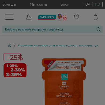
Бренды
Магазины
Блог
UA
RU
/
Корейская косметика: уход за лицом, телом, волосами и декор
-
-25%