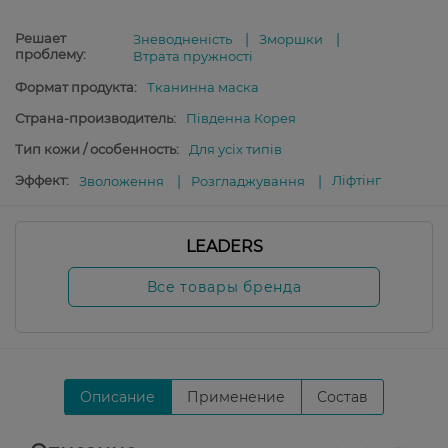
Решает
Зневодненість
Зморшки
проблему:
Втрата пружності
Формат продукта:
Тканинна маска
Страна-производитель:
Південна Корея
Тип кожи / особенность:
Для усіх типів
Эффект:
Ліфтінг
Зволоження
Розгладжування
LEADERS
Все товары бренда
Описание
Применение
Состав