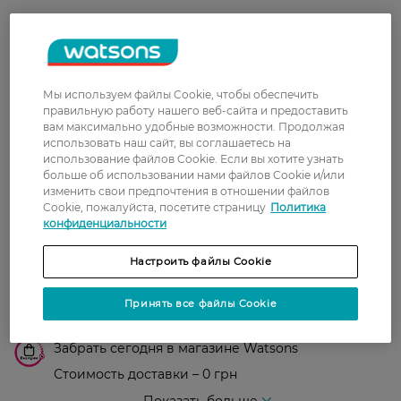
Христина
Маска добре зволожує шкіру.
30 января, 2022
Мы используем файлы Cookie, чтобы обеспечить
правильную работу нашего веб-сайта и предоставить
вам максимально удобные возможности. Продолжая
использовать наш сайт, вы соглашаетесь на
Доставка
использование файлов Cookie. Если вы хотите узнать
больше об использовании нами файлов Cookie и/или
изменить свои предпочтения в отношении файлов
Новая почта
Cookie, пожалуйста, посетите страницу
Политика
В отделение Новой почты - 99 грн, бесплатно
конфиденциальности
от 699 грн
Настроить файлы Cookie
Укрпочта
Стоимость доставки – 79 грн, бесплатная
Принять все файлы Cookie
доставка от – 599 грн
Забрать сегодня в магазине Watsons
Стоимость доставки – 0 грн
Стоимость доставки – 99 грн, бесплатная доставка от – 699 грн