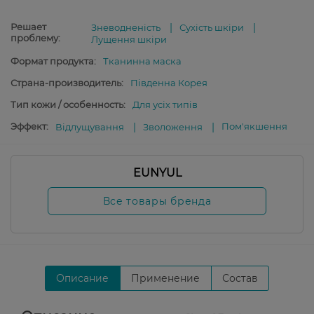
Решает
Зневодненість
Сухість шкіри
проблему:
Лущення шкіри
Формат продукта:
Тканинна маска
Страна-производитель:
Південна Корея
Тип кожи / особенность:
Для усіх типів
Эффект:
Пом'якшення
Відлущування
Зволоження
EUNYUL
Все товары бренда
Описание
Применение
Состав