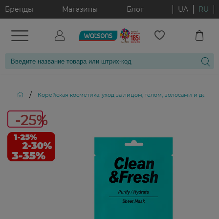
Бренды
Магазины
Блог
UA
RU
/
Корейская косметика: уход за лицом, телом, волосами и декор
-25%