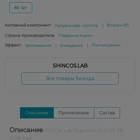
60 шт
Активный компонент:
Вітамін В5
Гіалуронова кислота
Страна-производитель:
Південна Корея
Эффект:
Пом'якшення
Зволоження
Очищення
SHINCOS.LAB
Все товары бренда
Описание
Применение
Состав
Описание
ShinCos. Lab Hyaluronic Acid B5 3%
Toner Pad