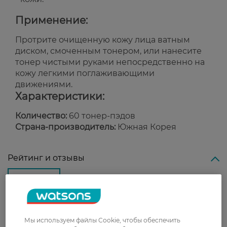
Применение:
Протрите очищенную кожу лица ватным
диском, смоченным тонером, или нанесите
тонер чистыми руками непосредственно на
кожу легкими поглаживающими
движениями.
Характеристики:
Количество:
60 тонер-пэдов
Страна-производитель:
Южная Корея
Рейтинг и отзывы
0
0 відгуків
З 0 відгуків
Мы используем файлы Cookie, чтобы обеспечить