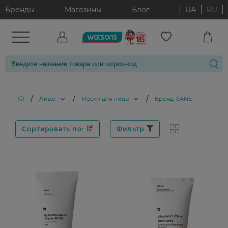
Бренды
Магазины
Блог
UA
RU
/
/
/
Лицо
Маски для лица
Бренд: SANE
Сортировать по:
Фильтр