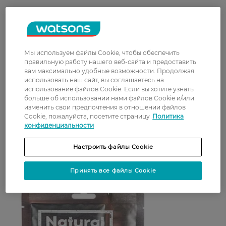
Мы используем файлы Cookie, чтобы обеспечить
правильную работу нашего веб-сайта и предоставить
Молекулы золота способны сиять не только в
вам максимально удобные возможности. Продолжая
украшениях. Маска для лица с золотом творит
использовать наш сайт, вы соглашаетесь на
чудеса — кожа быстро приобретает
использование файлов Cookie. Если вы хотите узнать
подтянутый и здоровый вид. Быстрая
больше об использовании нами файлов Cookie и/или
регенерация и образование коллагена
изменить свои предпочтения в отношении файлов
Cookie, пожалуйста, посетите страницу
Политика
помогают подтянуть и вернуть тонус кожи за
конфиденциальности
счет улучшения лимфотока и кровоснабжения
клеток.
Настроить файлы Cookie
Принять все файлы Cookie