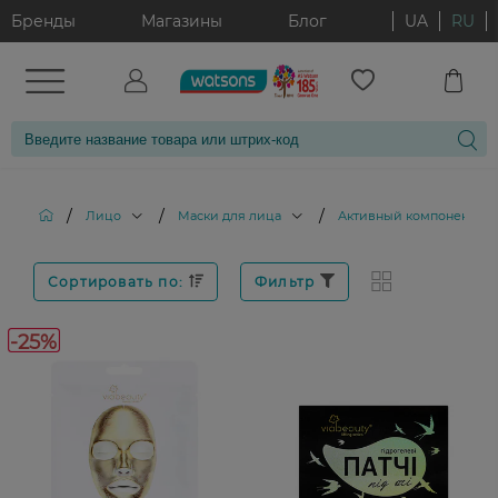
Бренды
Магазины
Блог
UA
RU
/
/
/
Лицо
Маски для лица
Активный компонент: Зо
Сортировать по:
Фильтр
-25%