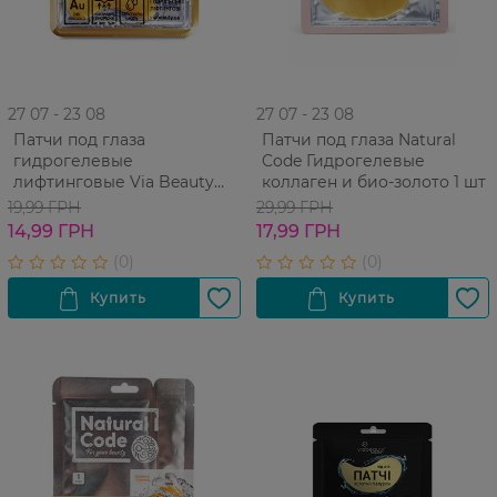
27 07 - 23 08
27 07 - 23 08
Патчи под глаза
Патчи под глаза Natural
гидрогелевые
Code Гидрогелевые
лифтинговые Via Beauty
коллаген и био-золото 1 шт
Колаген и Био-золото 11 г
19,99 ГРН
29,99 ГРН
14,99 ГРН
17,99 ГРН