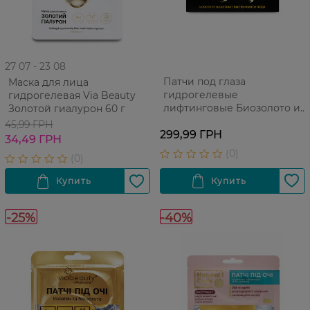
27 07 - 23 08
Патчи под глаза
Маска для лица
гидрогелевые
гидрогелевая Via Beauty
лифтинговые Биозолото и
Золотой гиалурон 60 г
экстракт ласточкиного
45,99 ГРН
гнезда Via Beauty 60 шт
299,99 ГРН
34,49 ГРН
-25%
-40%