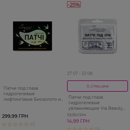
-25%
27 07 - 23 08
0_Спец.ціна
Патчи под глаза
гидрогелевые
Патчи под глаза
лифтинговые Биозолото и
гидрогелевые
экстракт ласточкиного
увлажняющие Via Beauty
гнезда Via Beauty 60 шт
Наносеребро и
19,99 ГРН
299,99 ГРН
Гиалуроновая кислота 11 г
14,99 ГРН