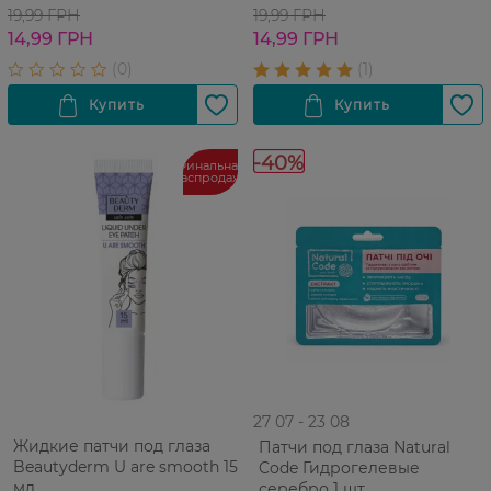
Колаген и Био-золото 11 г
Черные жемчужины и
19,99 ГРН
19,99 ГРН
фильтрат улитки 11 г
14,99 ГРН
14,99 ГРН
-40%
Финальная
распродажа
27 07 - 23 08
Жидкие патчи под глаза
Патчи под глаза Natural
Beautyderm U are smooth 15
Code Гидрогелевые
мл
серебро 1 шт