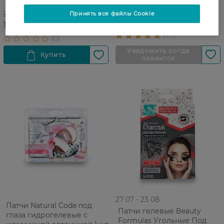
золото 1 шт
коллаген и био-золото 1 шт
29,99 ГРН
Принять все файлы Cookie
17,99 ГРН
27 07 - 23 08
Патчи Natural Code под
Патчи гелевые Beauty
глаза гидрогелевые с
Formulas Угольные Под