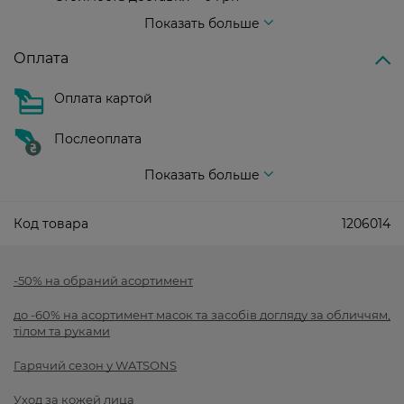
Стоимость доставки – 99 грн, бесплатная доставка от – 699 грн
Показать больше
Оплата
Оплата картой
Послеоплата
Показать больше
Код товара
1206014
-50% на обраний асортимент
до -60% на асортимент масок та засобів догляду за обличчям,
тілом та руками
Гарячий сезон у WATSONS
Уход за кожей лица