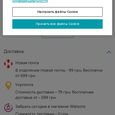
конфиденциальности
Олена
Хорошо омолаживают, эффект
8 марта, 2022
Настроить файлы Cookie
заметный
Принять все файлы Cookie
Показати ще
Доставка
Новая почта
В отделение Новой почты - 99 грн, бесплатно
от 699 грн
Укрпочта
Стоимость доставки – 79 грн, бесплатная
доставка от – 599 грн
Забрать сегодня в магазине Watsons
Стоимость доставки – 0 грн