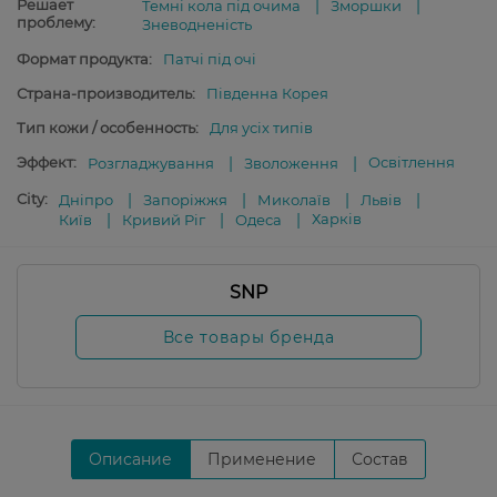
Решает
Темні кола під очима
Зморшки
проблему:
Зневодненість
Формат продукта:
Патчі під очі
Страна-производитель:
Південна Корея
Тип кожи / особенность:
Для усіх типів
Эффект:
Освітлення
Розгладжування
Зволоження
City:
Дніпро
Запоріжжя
Миколаїв
Львів
Харків
Київ
Кривий Ріг
Одеса
SNP
Все товары бренда
Описание
Применение
Состав