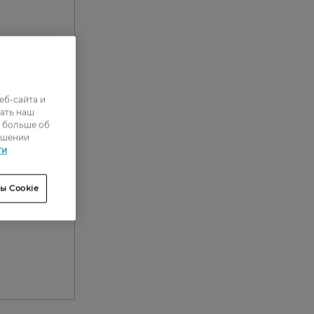
еб-сайта и
ать наш
ь больше об
ошении
ти
ы Cookie