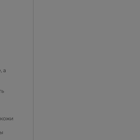
, а
ть
 кожи
сы