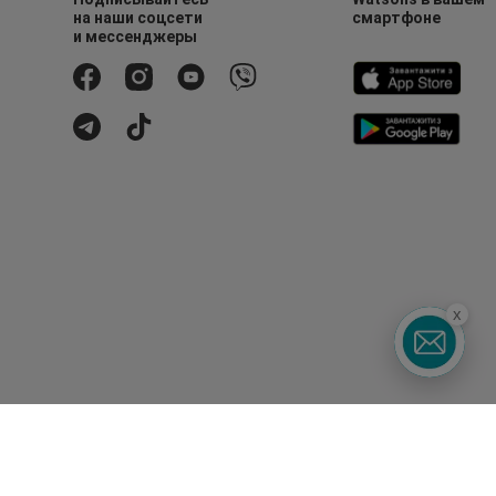
на наши соцсети
смартфоне
и мессенджеры
x