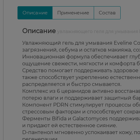
Описание
Применение
Состав
Описание
увлажняющего геля для умывания E
Увлажняющий гель для умывания Eveline Co
загрязнений, себума и остатков макияжа, с
Инновационная формула обеспечивает глуб
ощущение свежести, мягкости и комфорта бе
Средство помогает поддерживать здоровое с
также способствует укреплению естественн
распределяется и быстро смывается.
Комплекс из 6 церамидов активно восстана
потерю влаги и поддерживает защитный ба
Компонент PDRN стимулирует процессы об
стрессовым факторам и способствует сохра
Ферменты Bifida и Galactomyces поддержив
и придают ей естественное сияние.
D-пантенол мгновенно успокаивает кожу, п
регенерации.