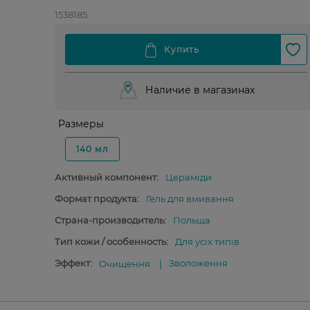
1538185
Наличие в магазинах
Размеры
140 мл
Активный компонент:
Цераміди
Формат продукта:
Гель для вмивання
Страна-производитель:
Польща
Тип кожи / особенность:
Для усіх типів
Эффект:
Зволоження
Очищення