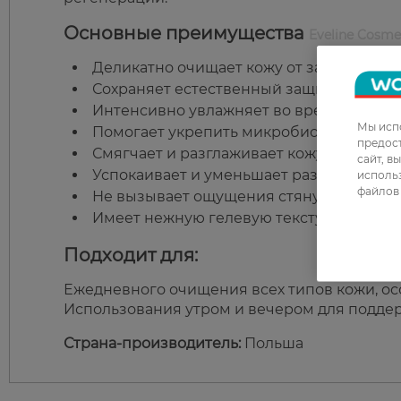
Основные преимущества
Eveline Cosme
Деликатно очищает кожу от загрязнений
Сохраняет естественный защитный барь
Интенсивно увлажняет во время очище
Мы испо
Помогает укрепить микробиом кожи.
предос
Смягчает и разглаживает кожу.
сайт, в
Успокаивает и уменьшает раздражение.
использ
файлов 
Не вызывает ощущения стянутости.
Имеет нежную гелевую текстуру.
Подходит для:
Ежедневного очищения всех типов кожи, ос
Использования утром и вечером для поддер
Страна-производитель:
Польша