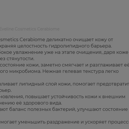
veline Cosmetics Cerabiome
smetics Cerabiome деликатно очищает кожу от
охраняя целостность гидролипидного барьера.
окое увлажнение уже на этапе очищения, даря коже
з стянутости.
остояние кожи, заметно смягчает и разглаживает её
ого микробиома. Нежная гелевая текстура легко
вливает липидный слой кожи, помогает предотврати
рьер.
новления, повышает устойчивость кожи к внешним
нению её здорового вида.
ают баланс полезных бактерий, улучшают состояние
омогает уменьшить раздражение и ускоряет процес