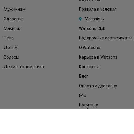
Мужчинам
Правила и условия
Здоровье
Магазины
Макияж
Watsons Club
Тело
Подарочные сертификаты
Детям
О Watsons
Волосы
Карьера в Watsons
Дерматокосметика
Контакты
Блог
Оплата и доставка
FAQ
Политика
конфиденциальности
Публичная оферта
СМИ о нас