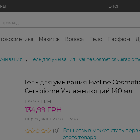
ины
Блог
токосметика
Макияж
Волосы
Тело
Парфюм
Д
 умывания
Гель для умывания Eveline Cosmetics Cerabi
/
Гель для умывания Eveline Cosmeti
Cerabiome Увлажняющий 140 мл
179,99 ГРН
134,99 ГРН
Період акції:
27 07 - 23 08
0
Ваш отзыв может стать перв
этого товара