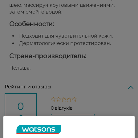
шею, массируя круговыми движениями,
затем смойте водой.
Особенности:
Подходит для чувствительной кожи.
Дерматологически протестирован.
Страна-производитель:
Польша.
Рейтинг и отзывы
0
0 відгуків
З 0 відгуків