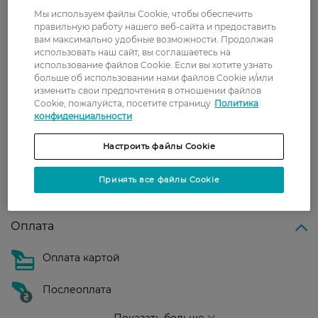
Доставка
Мы используем файлы Cookie, чтобы обеспечить
правильную работу нашего веб-сайта и предоставить
Новая почта
вам максимально удобные возможности. Продолжая
использовать наш сайт, вы соглашаетесь на
В отделение Новой почты - 99 грн, бесплатно
использование файлов Cookie. Если вы хотите узнать
от 699 грн
больше об использовании нами файлов Cookie и/или
изменить свои предпочтения в отношении файлов
Укрпочта
Cookie, пожалуйста, посетите страницу
Политика
конфиденциальности
Стоимость доставки – 79 грн, бесплатная
доставка от – 599 грн
Настроить файлы Cookie
Забрать сегодня в магазине Watsons
Стоимость доставки – 0 грн
Принять все файлы Cookie
Стоимость доставки – 99 грн, бесплатная доставка от – 699 грн
Показать больше
Оплата
Оплата картой
Послеоплата