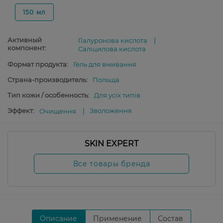
150 мл
Активный
Гіалуронова кислота
компонент:
Саліцилова кислота
Формат продукта:
Гель для вмивання
Страна-производитель:
Польща
Тип кожи / особенность:
Для усіх типів
Эффект:
Зволоження
Очищення
SKIN EXPERT
Все товары бренда
Описание
Применение
Состав