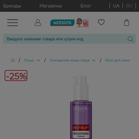
Бренды
Магазины
Блог
UA
RU
/
/
/
Лицо
Очищение кожи лица
Гели для умывани
-25%
-25%