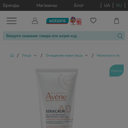
Бренды
Магазины
Блог
UA
RU
/
/
/
Лицо
Очищение кожи лица
Молочко и лосьон
Новинка