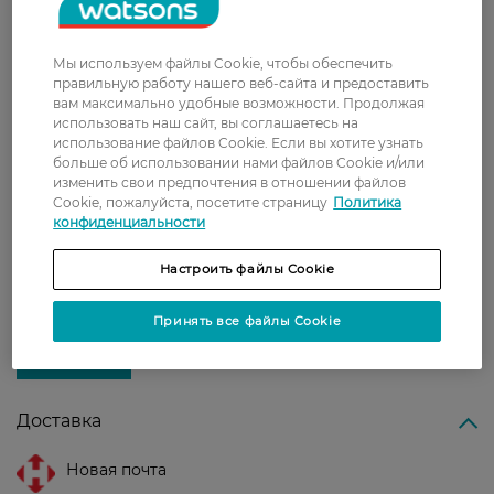
Подходит для:
Мы используем файлы Cookie, чтобы обеспечить
Ежедневного ухода за очень сухой,
правильную работу нашего веб-сайта и предоставить
чувствительной и склонной к атопическому
вам максимально удобные возможности. Продолжая
дерматиту кожей.
использовать наш сайт, вы соглашаетесь на
использование файлов Cookie. Если вы хотите узнать
Страна-производитель:
Франция
больше об использовании нами файлов Cookie и/или
изменить свои предпочтения в отношении файлов
Cookie, пожалуйста, посетите страницу
Политика
конфиденциальности
Рейтинг и отзывы
Настроить файлы Cookie
0
0 відгуків
Принять все файлы Cookie
З 0 відгуків
Доставка
Новая почта