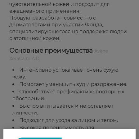
чувствительной кожей и подходит для
ежедневного применения.
Продукт разработан совместно с
дерматологами при участии Фонда,
специализирующегося на поддержке людей
с атопичной кожей.
Основные преимущества
Avène
XeraCalm A.D.
Интенсивно успокаивает очень сухую
кожу.
Помогает уменьшить зуд и раздражение.
Способствует профилактике повторных
обострений.
Быстро впитывается и не оставляет
липкости.
Подходит для ухода за лицом и телом.
Высокая переносимость для
чувствительной и атопичной кожи.