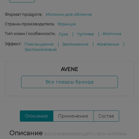
Формат продукта:
Молочко для обличчя
Страна-производитель:
Франція
Тип кожи / особенность:
Атопічна
Суха
Чутлива
Эффект:
Пом'якшення
Зволоження
Живлення
Заспокійливий
AVENE
Все товары бренда
Описание
Применение
Состав
Описание
восстанавливающего гель-молочка