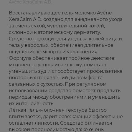
Avène XeraCalm A.D.
Восстанавливающее гель-молочко Avène
XeraCalm A.D. создано для ежедневного ухода
за очень сухой, чувствительной кожей,
склонной к атопическому дерматиту.
Средство подходит для ухода за кожей лица и
тела у взрослых, обеспечивая длительное
ощущение комфорта и увлажнения.
Формула обеспечивает тройное действие:
мгновенно успокаивает кожу, помогает
уменьшить зуд и способствует профилактике
повторных проявлений дискомфорта,
связанных с сухостью. При регулярном
использовании средство помогает продлить
периоды между обострениями и уменьшить
их интенсивность.
Лёгкая гель-молочная текстура быстро
впитывается, дарит освежающий эффект и не
оставляет липкости. Средство отличается
высокой переносимостью даже очень