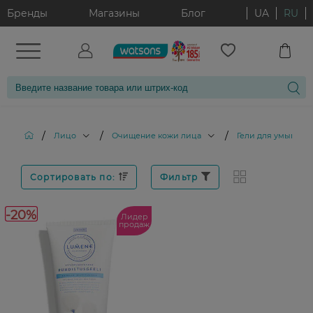
Бренды
Магазины
Блог
UA
RU
/
/
/
Лицо
Очищение кожи лица
Гели для умывани
Сортировать по:
Фильтр
-20%
Лидер
продаж