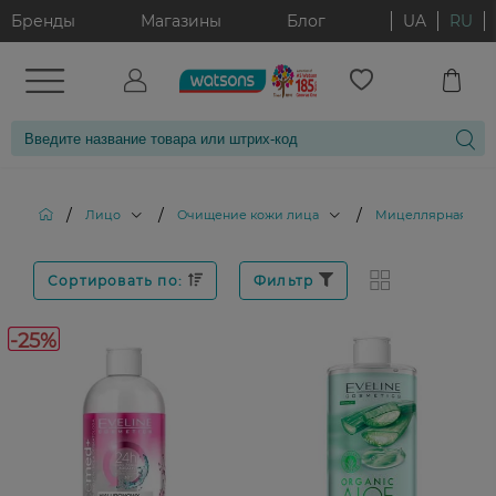
Бренды
Магазины
Блог
UA
RU
/
/
/
Лицо
Очищение кожи лица
Мицеллярная вод
Сортировать по:
Фильтр
-25%