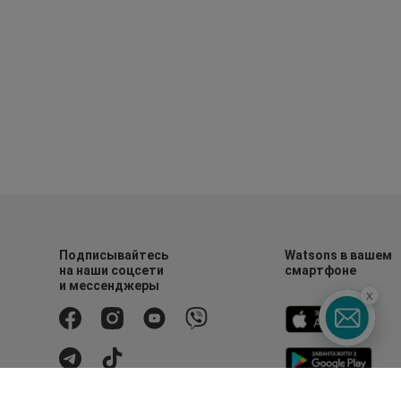
Подписывайтесь
Watsons в вашем
на наши соцсети
смартфоне
и мессенджеры
x