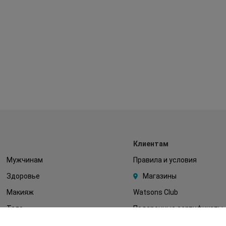
Клиентам
Мужчинам
Правила и условия
Здоровье
Магазины
Макияж
Watsons Club
Тело
Подарочные сертификаты
Детям
О Watsons