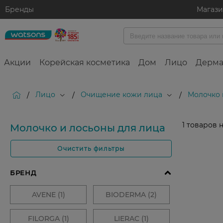
Бренды
Магаз
Акции
Корейская косметика
Дом
Лицо
Дерма
Лицо
Очищение кожи лица
Молочко 
/
/
/
1
товаров 
Молочко и лосьоны для лица
Очистить фильтры