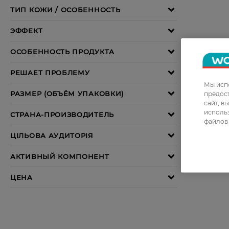
Мы испо
предос
сайт, в
использ
файлов 