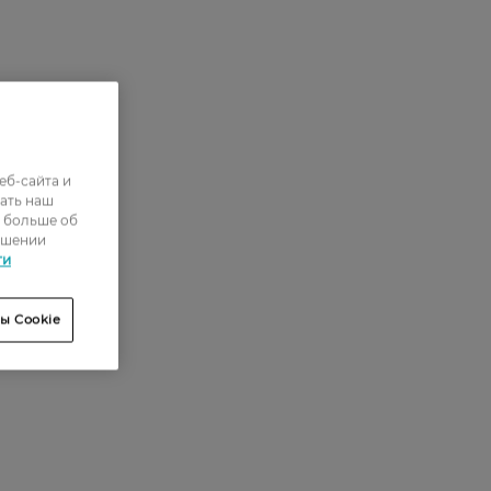
еб-сайта и
ать наш
ь больше об
ошении
ти
ы Cookie