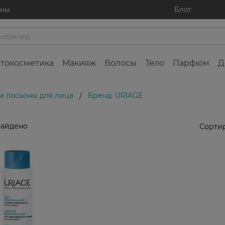
ины
Блог
токосметика
Макияж
Волосы
Тело
Парфюм
Д
и лосьоны для лица
Бренд: URIAGE
/
найдено
Сортир