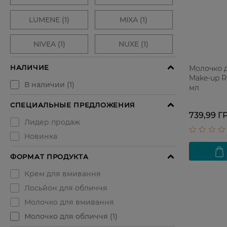
Молочко д
Make-up R
мл
739,99 Г