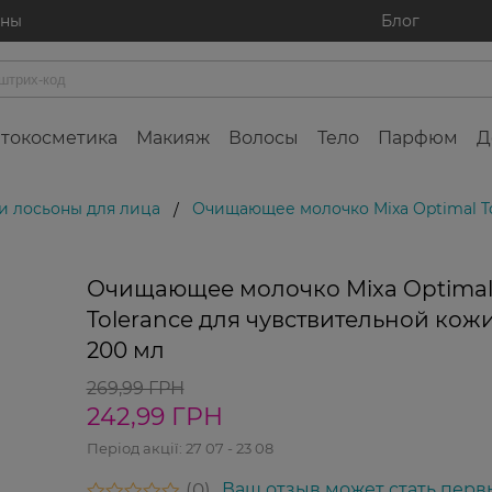
ины
Блог
токосметика
Макияж
Волосы
Тело
Парфюм
Д
и лосьоны для лица
Очищающее молочко Mixa Optimal To
/
Очищающее молочко Mixa Optima
Tolerance для чувствительной кож
200 мл
269,99 ГРН
242,99 ГРН
Період акції:
27 07 - 23 08
0
Ваш отзыв может стать перв