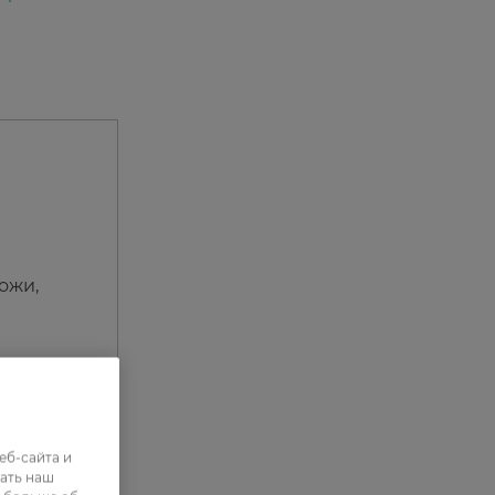
ожи,
.
еб-сайта и
ать наш