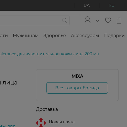
UA
RU
ети
Мужчинам
Здоровье
Аксессуары
Подарки
lerance для чувствительной кожи лица 200 мл
l
MIXA
и лица
Все товары бренда
Доставка
Новая почта
ым для