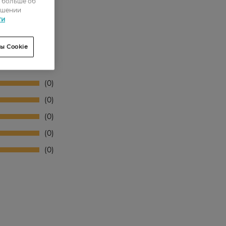
ь больше об
ошении
ти
ы Cookie
0
0
0
0
0