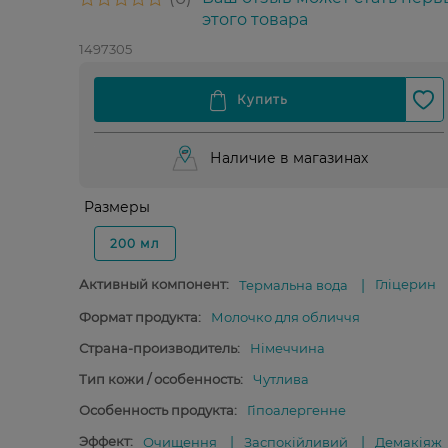
этого товара
1497305
Наличие в магазинах
Размеры
200 мл
Активный компонент:
Гліцерин
Термальна вода
Формат продукта:
Молочко для обличчя
Страна-производитель:
Німеччина
Тип кожи / особенность:
Чутлива
Особенность продукта:
Гіпоалергенне
Эффект:
Очищення
Заспокійливий
Демакіяж