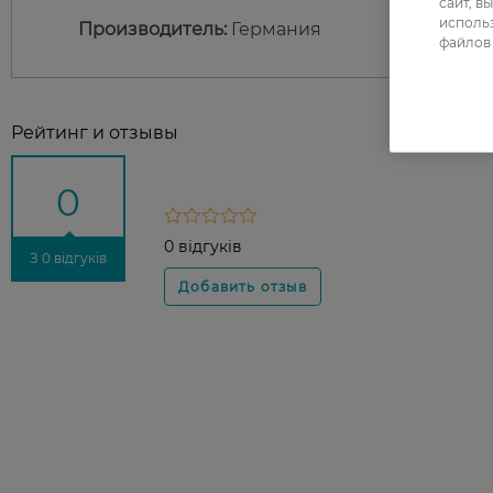
сайт, в
использ
Производитель:
Германия
файлов 
Рейтинг и отзывы
0
0 відгуків
З 0 відгуків