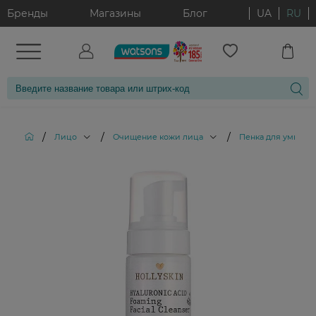
Бренды
Магазины
Блог
UA
RU
/
/
/
Лицо
Очищение кожи лица
Пенка для умыван