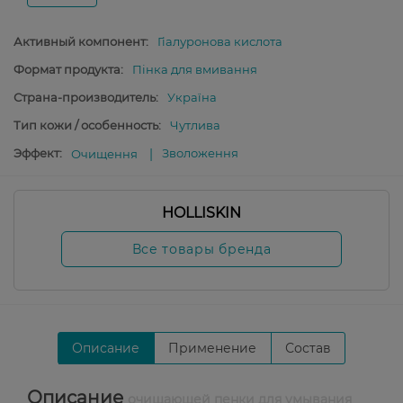
Активный компонент:
Гіалуронова кислота
Формат продукта:
Пінка для вмивання
Страна-производитель:
Україна
Тип кожи / особенность:
Чутлива
Эффект:
Зволоження
Очищення
HOLLISKIN
Все товары бренда
Описание
Применение
Состав
Описание
очищающей пенки для умывания