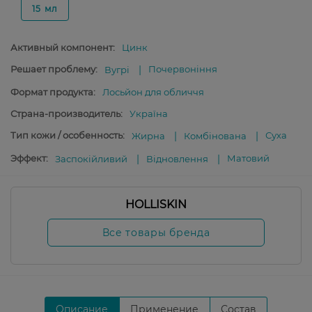
15 мл
Активный компонент:
Цинк
Решает проблему:
Почервоніння
Вугрі
Формат продукта:
Лосьйон для обличчя
Страна-производитель:
Україна
Тип кожи / особенность:
Суха
Жирна
Комбінована
Эффект:
Матовий
Заспокійливий
Відновлення
HOLLISKIN
Все товары бренда
Описание
Применение
Состав