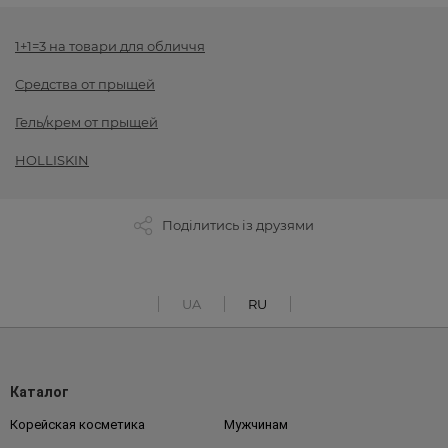
1+1=3 на товари для обличчя
Средства от прыщей
Гель/крем от прыщей
HOLLISKIN
Поділитись із друзями
UA
RU
Каталог
Корейская косметика
Мужчинам