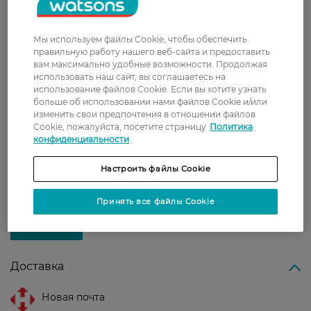
утром.
Не наносите средство на область вокруг глаз
и губ. Избегайте попадания в глаза и на
Мы используем файлы Cookie, чтобы обеспечить
слизистые оболочки. В случае попадания в
правильную работу нашего веб-сайта и предоставить
глаза тщательно промойте их большим
вам максимально удобные возможности. Продолжая
количеством воды.
использовать наш сайт, вы соглашаетесь на
использование файлов Cookie. Если вы хотите узнать
больше об использовании нами файлов Cookie и/или
Страна-производитель:
Украина
изменить свои предпочтения в отношении файлов
Cookie, пожалуйста, посетите страницу
Политика
конфиденциальности
Рейтинг и отзывы
Настроить файлы Cookie
0
0 відгуків
Принять все файлы Cookie
З 0 відгуків
Доставка
Новая почта