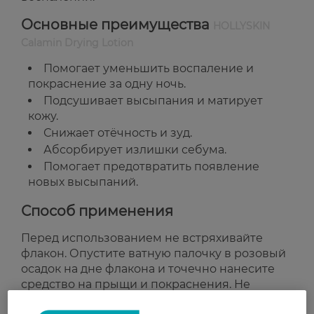
Основные преимущества
HOLLYSKIN
Calamin Drying Lotion
Помогает уменьшить воспаление и
покраснение за одну ночь.
Подсушивает высыпания и матирует
кожу.
Снижает отёчность и зуд.
Абсорбирует излишки себума.
Помогает предотвратить появление
новых высыпаний.
Способ применения
Перед использованием не встряхивайте
флакон. Опустите ватную палочку в розовый
осадок на дне флакона и точечно нанесите
средство на прыщи и покраснения. Не
втирайте. Дайте средству высохнуть и смойте