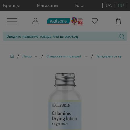
Бренды
Магазины
Блог
UA
RU
/
/
/
Лицо
Средства от прыщей
Гель/крем от прыщ