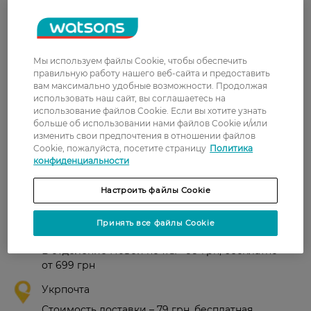
Альона
Отличное средство для
3 ноября, 2021
проблемной кожи лица!
Соответствует заявленным
характеристикам!
Мы используем файлы Cookie, чтобы обеспечить
правильную работу нашего веб-сайта и предоставить
Олена
Отлично очищает, сужает поры
вам максимально удобные возможности. Продолжая
29 октября, 2021
использовать наш сайт, вы соглашаетесь на
использование файлов Cookie. Если вы хотите узнать
больше об использовании нами файлов Cookie и/или
изменить свои предпочтения в отношении файлов
Cookie, пожалуйста, посетите страницу
Политика
Показати ще
конфиденциальности
Настроить файлы Cookie
Доставка
Принять все файлы Cookie
Новая почта
В отделение Новой почты - 99 грн, бесплатно
от 699 грн
Укрпочта
Стоимость доставки – 79 грн, бесплатная