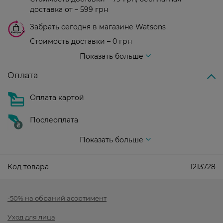
доставка от – 599 грн
Забрать сегодня в магазине Watsons
Стоимость доставки – 0 грн
Стоимость доставки – 99 грн, бесплатная доставка от – 699 грн
Показать больше
Оплата
Оплата картой
Послеоплата
Показать больше
Код товара
1213728
-50% на обраний асортимент
Уход для лица