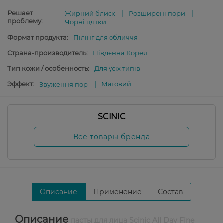
Решает
Жирний блиск
Розширені пори
проблему:
Чорні цятки
Формат продукта:
Пілінг для обличчя
Страна-производитель:
Південна Корея
Тип кожи / особенность:
Для усіх типів
Эффект:
Матовий
Звуження пор
SCINIC
Все товары бренда
Описание
Применение
Состав
Описание
пасты для лица Scinic All Day Fine