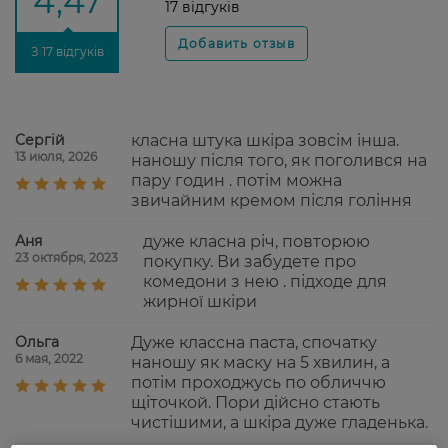
4,47
17 відгуків
З 17 відгуків
Сергій
класна штука шкіра зовсім інша.
13 июля, 2026
наношу після того, як поголився на
пару годин . потім можна
звичайним кремом після гоління
Аня
дуже класна річ, повторюю
23 октября, 2023
покупку. Ви забудете про
комедони з нею . підходе для
жирної шкіри
Ольга
Дуже классна паста, спочатку
6 мая, 2022
наношу як маску на 5 хвилин, а
потім проходжусь по обличчю
щіточкой. Пори дійсно стають
чистішими, а шкіра дуже гладенька.