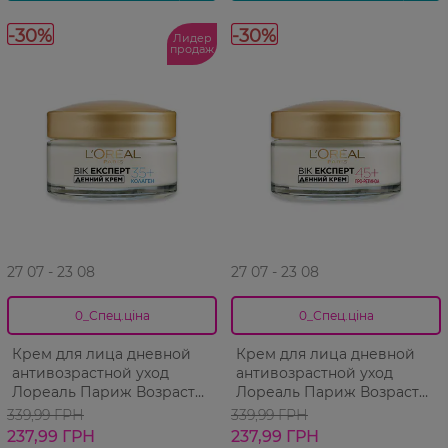
-30%
-30%
Лидер
продаж
27 07 - 23 08
27 07 - 23 08
0_Спец.ціна
0_Спец.ціна
Крем для лица дневной
Крем для лица дневной
антивозрастной уход
антивозрастной уход
Лореаль Париж Возраст
Лореаль Париж Возраст
Эксперт 35+ 50 мл
Эксперт 45+ 50 мл
339,99 ГРН
339,99 ГРН
237,99 ГРН
237,99 ГРН