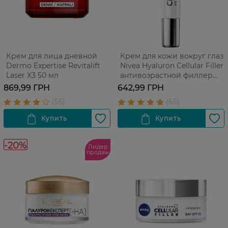
Крем для лица дневной
Крем для кожи вокруг глаз
Dermo Expertise Revitalift
Nivea Hyaluron Cellular Filler
Laser X3 50 мл
антивозрастной филлер
против морщин 15 мл
869,99 ГРН
642,99 ГРН
-20%
Лидер
продаж