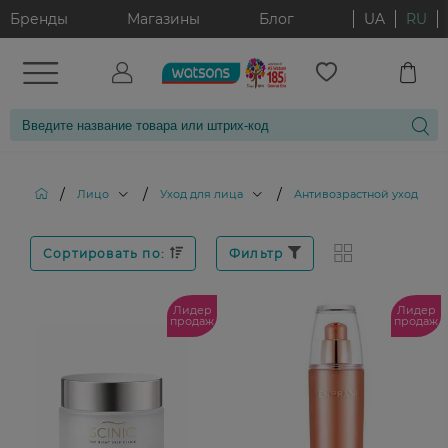
Бренды
Магазины
Блог
UA
RU
/
/
/
Лицо
Уход для лица
Антивозрастной уход за 
Сортировать по:
Фильтр
Лидер
Лидер
продаж
продаж