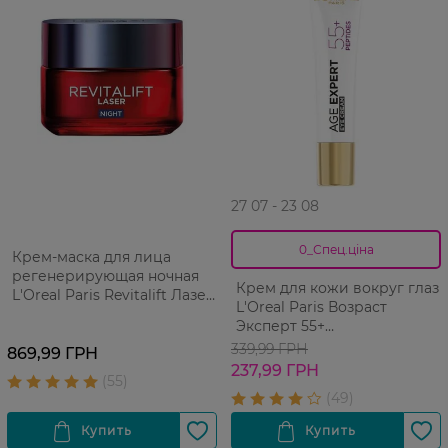
27 07 - 23 08
0_Спец.ціна
Крем-маска для лица
регенерирующая ночная
Крем для кожи вокруг глаз
L'Oreal Paris Revitalift Лазер
L'Оreal Paris Возраст
Х3 50 мл
Эксперт 55+
восстанавливающий 15 мл
339,99 ГРН
869,99 ГРН
237,99 ГРН