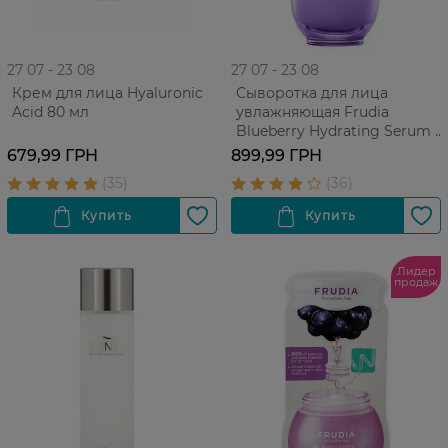
27 07 - 23 08
27 07 - 23 08
Крем для лица Hyaluronic
Сыворотка для лица
Acid 80 мл
увлажняющая Frudia
Blueberry Hydrating Serum с
черникой для всех типов
679,99 ГРН
899,99 ГРН
кожи, 50 г
Лидер
продаж