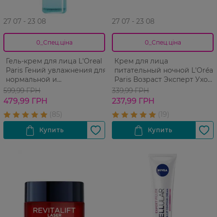
27 07 - 23 08
27 07 - 23 08
0_Спец.ціна
0_Спец.ціна
Гель-крем для лица L'Oreal
Крем для лица
Paris Гений увлажнения для
питательный ночной L'Oréal
нормальной и
Paris Возраст Эксперт Уход
комбинированной кожи
против морщин 65+ 50 мл
599,99 ГРН
339,99 ГРН
лица 70 мл
479,99 ГРН
237,99 ГРН