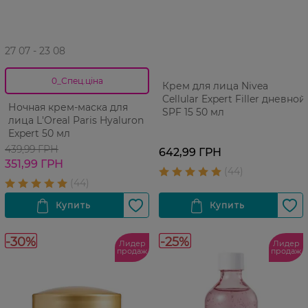
27 07 - 23 08
0_Спец.ціна
Крем для лица Nivea
Cellular Expert Filler дневной
Ночная крем-маска для
SPF 15 50 мл
лица L'Oreal Paris Hyaluron
Expert 50 мл
439,99 ГРН
642,99 ГРН
351,99 ГРН
-30%
-25%
Лидер
Лидер
продаж
продаж