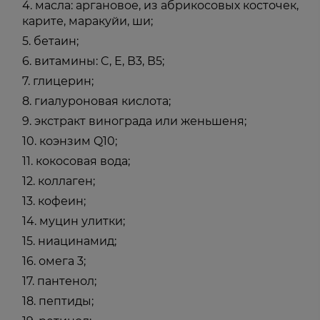
масла: аргановое, из абрикосовых косточек,
карите, маракуйи, ши;
бетаин;
витамины: C, Е, В3, В5;
глицерин;
гиалуроновая кислота;
экстракт винограда или женьшеня;
коэнзим Q10;
кокосовая вода;
коллаген;
кофеин;
муцин улитки;
ниацинамид;
омега 3;
пантенол;
пептиды;