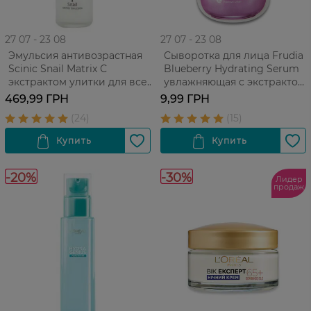
27 07 - 23 08
27 07 - 23 08
Эмульсия антивозрастная
Сыворотка для лица Frudia
Scinic Snail Matrix С
Blueberry Hydrating Serum
экстрактом улитки для всех
увлажняющая с экстрактом
типов кожи 150 мл
черники Для всех типов
469,99 ГРН
9,99 ГРН
кожи 1 шт.
-20%
-30%
Лидер
продаж