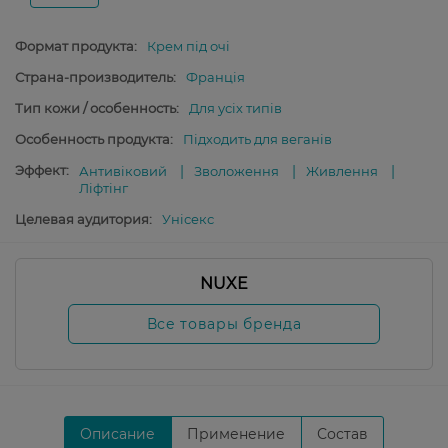
Формат продукта:
Крем під очі
Страна-производитель:
Франція
Тип кожи / особенность:
Для усіх типів
Особенность продукта:
Підходить для веганів
Эффект:
Антивіковий
Зволоження
Живлення
Ліфтінг
Целевая аудитория:
Унісекс
NUXE
Все товары бренда
Описание
Применение
Состав