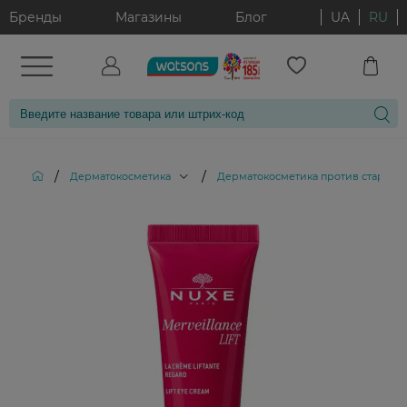
Бренды
Магазины
Блог
UA
RU
/
/
Дерматокосметика
Дерматокосметика против старени