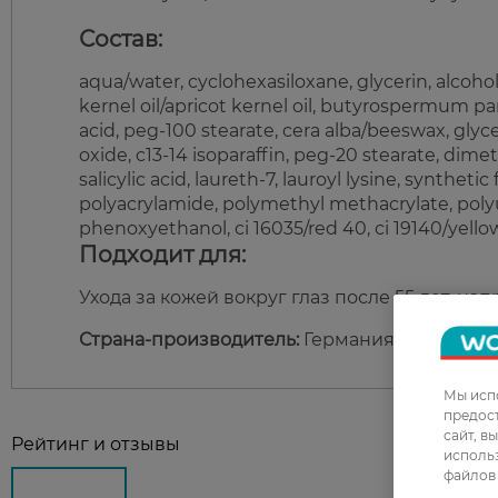
Состав:
aqua/water, cyclohexasiloxane, glycerin, alcoho
kernel oil/apricot kernel oil, butyrospermum par
acid, peg-100 stearate, cera alba/beeswax, glyceryl
oxide, c13-14 isoparaffin, peg-20 stearate, dime
salicylic acid, laureth-7, lauroyl lysine, synth
polyacrylamide, polymethyl methacrylate, polyu
phenoxyethanol, ci 16035/red 40, ci 19140/yello
Подходит для:
Ухода за кожей вокруг глаз после 55 лет, н
Страна-производитель:
Германия
Мы испо
предос
сайт, в
Рейтинг и отзывы
использ
файлов 