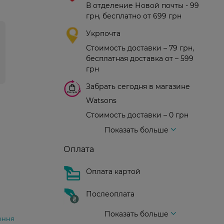
В отделение Новой почты - 99
грн, бесплатно от 699 грн
Укрпочта
Стоимость доставки – 79 грн,
бесплатная доставка от – 599
грн
Забрать сегодня в магазине
Watsons
Стоимость доставки – 0 грн
Стоимость доставки – 99 грн, бесплатная доставка от – 699 грн
Доставка курьером новой почты
Стоимость доставки - 150 грн (до подъезда)
Показать больше
Оплата
Оплата картой
Послеоплата
Показать больше
ення