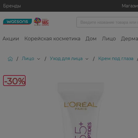
Бренды
Магаз
Акции
Корейская косметика
Дом
Лицо
Дерма
Лицо
Уход для лица
Крем под глаза
/
/
/
-30%
-30%