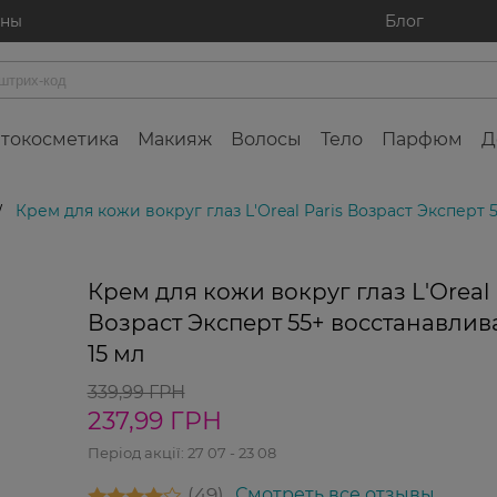
ины
Блог
токосметика
Макияж
Волосы
Тело
Парфюм
Д
Крем для кожи вокруг глаз L'Оreal Paris Возраст Эксперт
/
-30%
Крем для кожи вокруг глаз L'Оreal 
Возраст Эксперт 55+ восстанавли
15 мл
339,99 ГРН
237,99 ГРН
Період акції:
27 07 - 23 08
49
Смотреть все отзывы