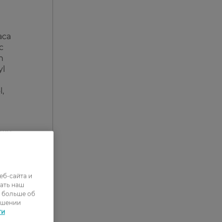
aca
c
n
yl
,
ожи.
еб-сайта и
ать наш
ь больше об
ошении
ти
0