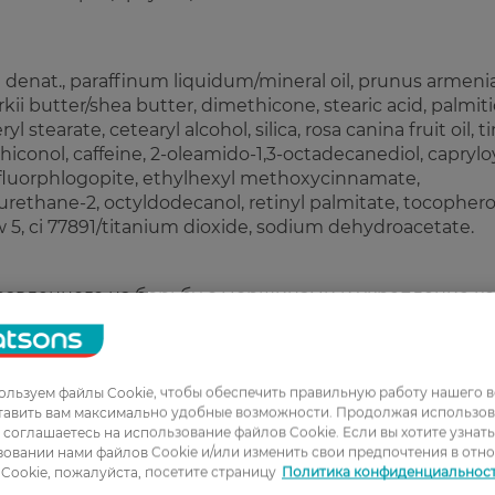
l denat., paraffinum liquidum/mineral oil, prunus armeni
kii butter/shea butter, dimethicone, stearic acid, palmiti
 stearate, cetearyl alcohol, silica, rosa canina fruit oil, ti
thiconol, caffeine, 2-oleamido-1,3-octadecanediol, caprylo
etic fluorphlogopite, ethylhexyl methoxycinnamate,
rethane-2, octyldodecanol, retinyl palmitate, tocopherol
w 5, ci 77891/titanium dioxide, sodium dehydroacetate.
аправленного на борьбу с морщинами и укрепление к
льзуем файлы Cookie, чтобы обеспечить правильную работу нашего в
тавить вам максимально удобные возможности. Продолжая использов
ы соглашаетесь на использование файлов Cookie. Если вы хотите узнат
овании нами файлов Cookie и/или изменить свои предпочтения в отн
Cookie, пожалуйста, посетите страницу
Политика конфиденциальнос
1