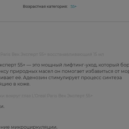
Возрастная категория:
55+
l Paris Век Эксперт 55+ восстанавливающий 15 мл
к Эксперт 55+ — это мощный лифтинг-уход, который бо
ексу природных масел он помогает избавиться от мо
гивает её. Аденозин стимулирует процесс синтеза
яцию в коже.
и вокруг глаз L'Oreal Paris Век Эксперт 55+
и.
ение микроциркуляции.