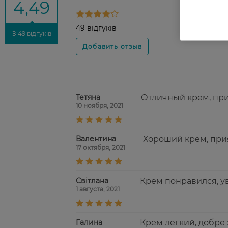
4,49
49 відгуків
З 49 відгуків
Тетяна
Отличный крем, при
10 ноября, 2021
Валентина
Хороший крем, при
17 октября, 2021
Світлана
Крем понравился, у
1 августа, 2021
Галина
Крем легкий, добре 