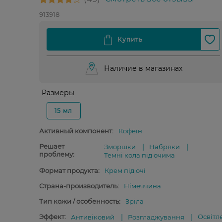
913918
Наличие в магазинах
Размеры
15 мл
Активный компонент:
Кофеїн
Решает
Зморшки
Набряки
проблему:
Темні кола під очима
Формат продукта:
Крем під очі
Страна-производитель:
Німеччина
Тип кожи / особенность:
Зріла
Эффект:
Освітл
Антивіковий
Розгладжування