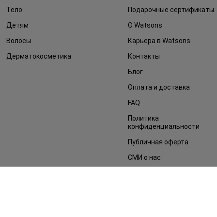
Тело
Подарочные сертификаты
Детям
О Watsons
Волосы
Карьера в Watsons
Дерматокосметика
Контакты
Блог
Оплата и доставка
FAQ
Политика
конфиденциальности
Публичная оферта
СМИ о нас
Возврат заказа