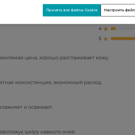
2
Принять все файлы Cookie
Настроить файл
3
4
5
емлемая цена, хорошо разглаживает кожу.
ятная консистенция, экономный расход.
влажняет и освежает.
зволожує шкіру навколо очей.