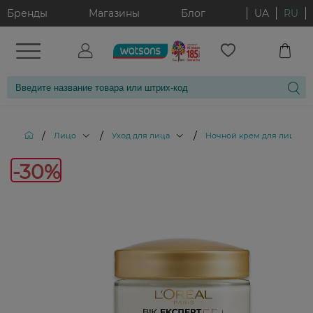
Бренды
Магазины
Блог
UA
RU
/
/
/
/
Лицо
Уход для лица
Ночной крем для лица
-3
-30%