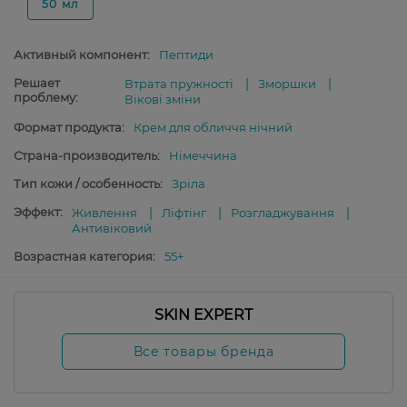
50 мл
Активный компонент:
Пептиди
Решает
Втрата пружності
Зморшки
проблему:
Вікові зміни
Формат продукта:
Крем для обличчя нічний
Страна-производитель:
Німеччина
Тип кожи / особенность:
Зріла
Эффект:
Живлення
Ліфтінг
Розгладжування
Антивіковий
Возрастная категория:
55+
SKIN EXPERT
Все товары бренда