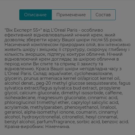
Описание
Применение
Состав
"Вік Експерт 55+" від L'Oreal Paris - особливо
ефективний відновлювальний нічний крем, який
дозволяє зберегти красу Вашої шкіри після 55 років.
Насичений комплексом природних олій, він інтенсивно
живить шкіру і зміцнює її структуру, скорочує глибину і
кількість зморшок, підтягує контури обличчя. Нічний
відновлюючий крем доглядає за шкірою обличчя в
період коли Ви спите та сприяє її захисту та
відновленню. Краса Вашої шкіри непідвладна часу з
L'Oreal Paris. Склад: aqua/water, cyclohexasiloxane,
glycerin, prunus armeniaca kernel oil/apricot kernel oil,
alcohol denat., peg-20 methyl glucose sesquistearate, fagus
sylvatica extract/fagus sylvatica bud extract, propylene
glycol, calcium gluconate, dimethyl isosorbide, caffeine,
isohexadecane, magnesium gluconate, cinnamic acid,
phloroglucinol trimethyl ether, capryloyl salicylic acid,
acrylamide, methylparaben, phenoxyethanol, linalool,
geraniol, alpha-isomethyl ionone, coumarin, cinnamyl
alcohol, hydroxycitronellal, citronellol, hexyl cinnamal,
benzyl alcohol, parfum/fragrance, sorbic acid, benzoic acid.
Країна-виробник: Німеччина.