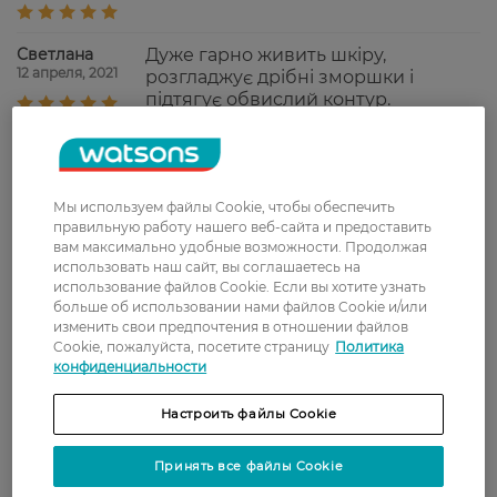
Светлана
Дуже гарно живить шкіру,
12 апреля, 2021
розгладжує дрібні зморшки і
підтягує обвислий контур.
Яра
Приятный ночной крем,
15 августа, 2020
увлажняет, не оставляет плёнки на
лице.
Мы используем файлы Cookie, чтобы обеспечить
правильную работу нашего веб-сайта и предоставить
вам максимально удобные возможности. Продолжая
Показати ще
использовать наш сайт, вы соглашаетесь на
использование файлов Cookie. Если вы хотите узнать
больше об использовании нами файлов Cookie и/или
изменить свои предпочтения в отношении файлов
Доставка
Cookie, пожалуйста, посетите страницу
Политика
конфиденциальности
Новая почта
Настроить файлы Cookie
В отделение Новой почты - 99 грн, бесплатно
от 699 грн
Принять все файлы Cookie
Укрпочта