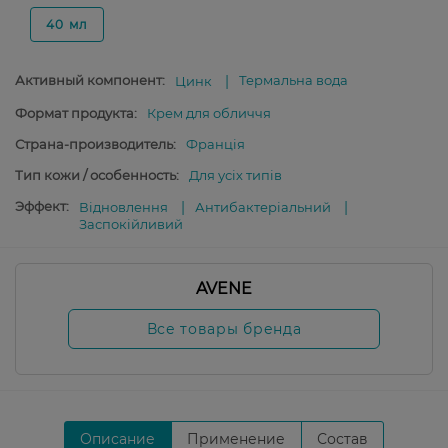
40 мл
Активный компонент:
Термальна вода
Цинк
Формат продукта:
Крем для обличчя
Страна-производитель:
Франція
Тип кожи / особенность:
Для усіх типів
Эффект:
Відновлення
Антибактеріальний
Заспокійливий
AVENE
Все товары бренда
Описание
Применение
Состав