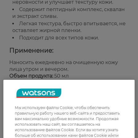
неровности и улучшает текстуру кожи.
Содержит пептидный комплекс, сквалан
и экстракт сливы.
Легкая текстура, быстро впитывается, не
оставляет жирной пленки.
Подходит для всех типов кожи.
Применение:
Наносить ежедневно на очищенную кожу
лица утром и вечером.
Объем продукта:
50 мл
Страна-производитель:
Украина
Рейтинг и отзывы
Мы используем файлы Cookie, чтобы обеспечить
правильную работу нашего веб-сайта и предоставить
0
вам максимально удобные возможности. Продолжая
0 відгуків
использовать наш сайт, вы соглашаетесь на
использование файлов Cookie. Если вы хотите узнать
больше об использовании нами файлов Cookie и/или
З 0 відгуків