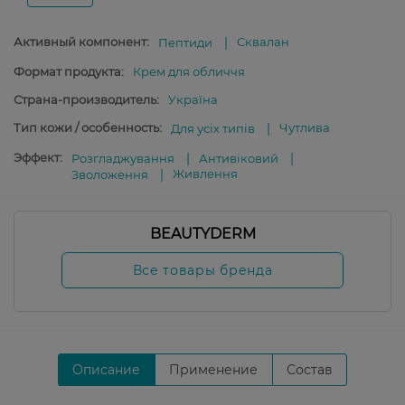
Активный компонент:
Сквалан
Пептиди
Формат продукта:
Крем для обличчя
Страна-производитель:
Україна
Тип кожи / особенность:
Чутлива
Для усіх типів
Эффект:
Розгладжування
Антивіковий
Живлення
Зволоження
BEAUTYDERM
Все товары бренда
Описание
Применение
Состав