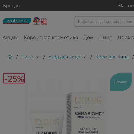
Бренды
Магаз
Акции
Корейская косметика
Дом
Лицо
Дерма
Лицо
Уход для лица
Крем для лица
/
/
/
/
-25%
Новинка