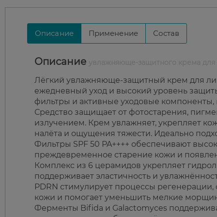
Описание
Применение
Состав
Описание
увлажняюще-защитного крема для л
Лёгкий увлажняюще-защитный крем для лица
ежедневный уход и высокий уровень защиты
фильтры и активные уходовые компоненты,
Средство защищает от фотостарения, пигме
излучением. Крем увлажняет, укрепляет кож
налёта и ощущения тяжести. Идеально подхо
Фильтры SPF 50 PA++++ обеспечивают высок
преждевременное старение кожи и появлен
Комплекс из 6 церамидов укрепляет гидро
поддерживает эластичность и увлажнённост
PDRN стимулирует процессы регенерации, о
кожи и помогает уменьшить мелкие морщины
Ферменты Bifida и Galactomyces поддержи