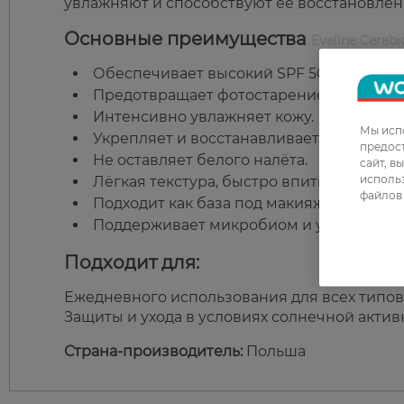
увлажняют и способствуют её восстановлен
Основные преимущества
Eveline Cerab
Обеспечивает высокий SPF 50 PA++++ за
Предотвращает фотостарение и пигмен
Интенсивно увлажняет кожу.
Мы испо
Укрепляет и восстанавливает кожный ба
предос
Не оставляет белого налёта.
сайт, в
использ
Лёгкая текстура, быстро впитывается.
файлов 
Подходит как база под макияж.
Поддерживает микробиом и успокаивает
Подходит для:
Ежедневного использования для всех типов
Защиты и ухода в условиях солнечной активн
Страна-производитель:
Польша