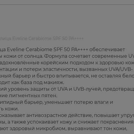
ица Eveline Cerabiome SPF 50 PA++++
 Eveline Cerabiome SPF 50 PA++++ обеспечивает
 кожи от солнца. Формула сочетает современные U
 вдохновлённые корейским подходом к здоровью кож
нтации и потери эластичности, вызванных UVA/UVB-
ный барьер и быстро впитывается, не оставляя бел
дит как база под макияж.
ий уровень защиты от UVA и UVB-лучей, предотвра
ие пигментных пятен.
липидный барьер, уменьшает потерю влаги и
ь кожи.
казывает антивозрастное действие, повышает упру
, а также успокаивает кожу и снижает покраснения
вают здоровый микробиом, выравнивают тон кожи,