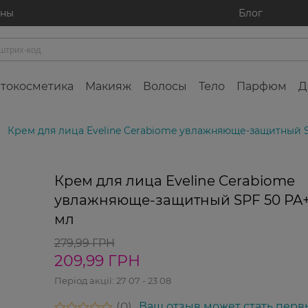
ины
Блог
токосметика
Макияж
Волосы
Тело
Парфюм
Д
Крем для лица Eveline Cerabiome увлажняюще-защитный S
Крем для лица Eveline Cerabiome
увлажняюще-защитный SPF 50 PA+
мл
279,99 ГРН
209,99 ГРН
Період акції:
27 07 - 23 08
0
Ваш отзыв может стать перв