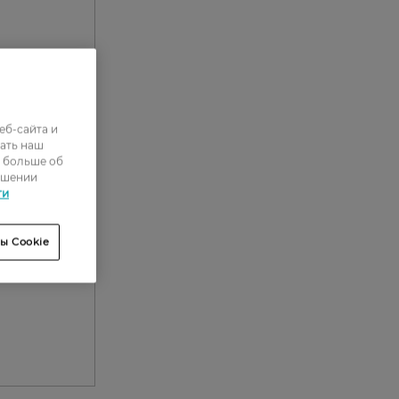
еб-сайта и
ать наш
ь больше об
ошении
ти
ы Cookie