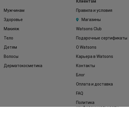
Клиентам
Мужчинам
Правила и условия
Здоровье
Магазины
Макияж
Watsons Club
Тело
Подарочные сертификаты
Детям
О Watsons
Волосы
Карьера в Watsons
Дерматокосметика
Контакты
Блог
Оплата и доставка
FAQ
Политика
конфиденциальности
Публичная оферта
СМИ о нас