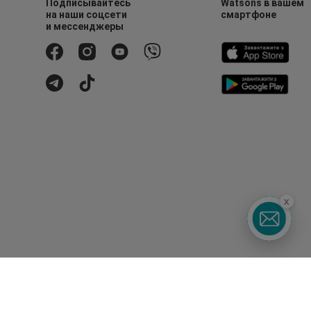
Подписывайтесь
Watsons в вашем
на наши соцсети
смартфоне
и мессенджеры
x