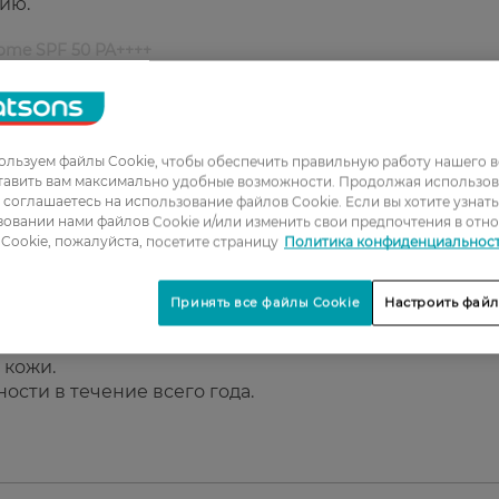
ию.
iome SPF 50 PA++++
щиту от UVA/UVB.
тацию.
льзуем файлы Cookie, чтобы обеспечить правильную работу нашего в
рьер.
тавить вам максимально удобные возможности. Продолжая использов
ы соглашаетесь на использование файлов Cookie. Если вы хотите узнат
овании нами файлов Cookie и/или изменить свои предпочтения в отн
Cookie, пожалуйста, посетите страницу
Политика конфиденциальнос
 кожу.
Принять все файлы Cookie
Настроить файл
 кожи.
ости в течение всего года.