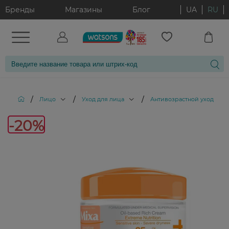
Бренды
Магазины
Блог
UA
RU
/
/
/
Лицо
Уход для лица
Антивозрастной уход за 
-20%