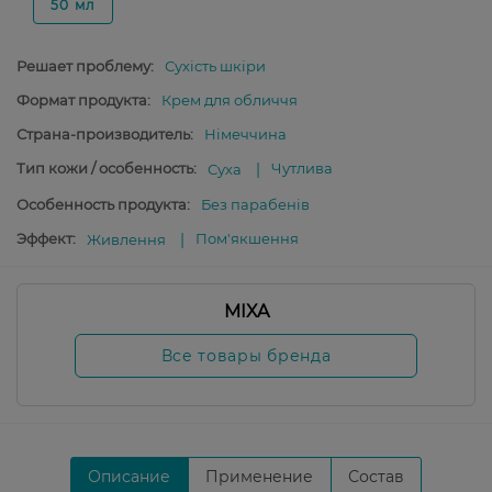
50 мл
Решает проблему:
Сухість шкіри
Формат продукта:
Крем для обличчя
Страна-производитель:
Німеччина
Тип кожи / особенность:
Чутлива
Суха
Особенность продукта:
Без парабенів
Эффект:
Пом'якшення
Живлення
MIXA
Все товары бренда
Описание
Применение
Состав