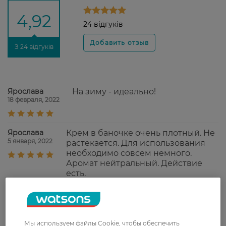
4,92
24 відгуків
З 24 відгуків
Ярослава
На зиму - идеально!
18 февраля, 2022
Ярослава
Крем в баночке очень плотный. Не
5 января, 2022
растекается. Для использования
необходимо совсем немного.
Аромат нейтральный. Действие
есть.
Наталия
Крем хорошо питает, устраняет
6 декабря, 2021
стянутость, сухость на коже,
идеально подходит для зимы.
Мы используем файлы Cookie, чтобы обеспечить