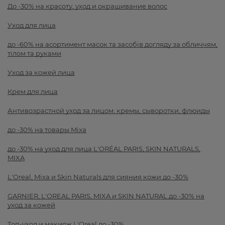
До -30% на красоту, уход и окрашивание волос
Уход для лица
до -60% на асортимент масок та засобів догляду за обличчям,
тілом та руками
Уход за кожей лица
Крем для лица
Антивозрастной уход за лицом: кремы, сыворотки, флюиды
до -30% на товары Mixa
до -30% на уход для лица L'ORÉAL PARIS, SKIN NATURALS,
MIXA
L'Oreal, Mixa и Skin Naturals для сияния кожи до -30%
GARNIER, L'OREAL PARIS, MIXA и SKIN NATURAL до -30% на
уход за кожей
Топ-уход и макияж L'Oreal до -30%