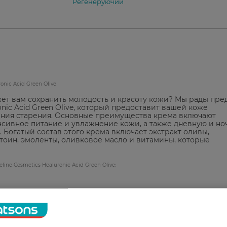
Регенеруючий
nic Acid Green Olive
ет вам сохранить молодость и красоту кожи? Мы рады пре
nic Acid Green Olive, который предоставит вашей коже
ния старения. Основные преимущества крема включают
сивное питание и увлажнение кожи, а также дневную и но
 Богатый состав этого крема включает экстракт оливы,
нтоин, эмоленты, оливковое масло и витамины, которые
ne Cosmetics Healuronic Acid Green Olive: