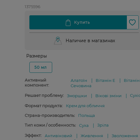
1375596
Наличие в магазинах
Размеры
50 мл
Активный
Алатоїн
Вітамін E
Вітамін
компонент:
Сечовина
Решает проблему:
Сухі
Зморшки
Вікові зміни
Формат продукта:
Крем для обличчя
Страна-производитель:
Польща
Тип кожи / особенность:
Зріла
Суха
Эффект:
Антивіковий
Живлення
Зволоження