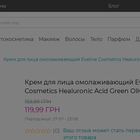
ины
Блог
токосметика
Макияж
Волосы
Тело
Парфюм
Д
Крем для лица омолаживающий Eveline Cosmetics Healuroni
-25%
Крем для лица омолаживающий Ev
Cosmetics Healuronic Acid Green Oli
159,99 ГРН
119,99 ГРН
Період акції:
27 07 - 23 08
0
Ваш отзыв может стать перв
этого товара