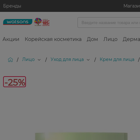
Бренды
Магаз
Акции
Корейская косметика
Дом
Лицо
Дерма
Лицо
Уход для лица
Крем для лица
/
/
/
/
-25%
-25%