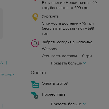
В отделение Новой почты - 99
грн, бесплатно от 699 грн
Укрпочта
Стоимость доставки – 79 грн,
бесплатная доставка от – 599
грн
Забрать сегодня в магазине
Watsons
Стоимость доставки – 0 грн
Стоимость доставки – 99 грн, бесплатная доставка от – 699 грн
Доставка курьером новой почты
Стоимость доставки - 150 грн (до подъезда)
 A
Показать больше
Оплата
сть шкіри
Оплата картой
Послеоплата
Показать больше