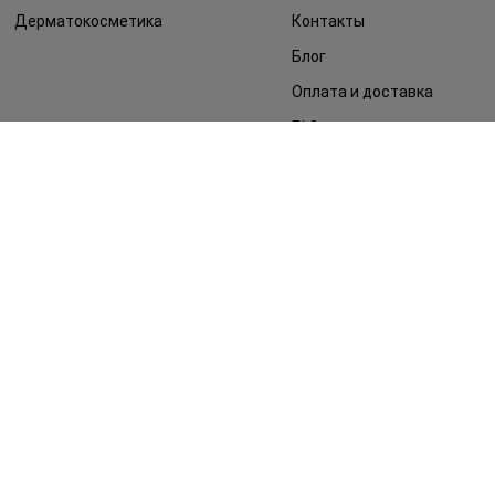
Дерматокосметика
Контакты
Блог
Оплата и доставка
FAQ
Политика
конфиденциальности
Публичная оферта
СМИ о нас
Возврат заказа
©2014 - 2026. Условия использования сайта