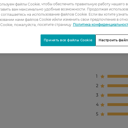
льзуем файлы Cookie, чтобы обеспечить правильную работу нашего в
вая кислота, мочевина, д-пантенол, аллантоин, эмоленты,
тавить вам максимально удобные возможности. Продолжая использов
ы соглашаетесь на использование файлов Cookie. Если вы хотите узнат
 кожей.
овании нами файлов Cookie и/или изменить свои предпочтения в отн
Cookie, пожалуйста, посетите страницу
Политика конфиденциальнос
и.
Принять все файлы Cookie
Настроить файл
1
2
3
4
5