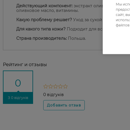
Мы испо
Действующий компонент:
экстракт оливы, гиалуроно
предос
оливковое масло, витамины.
сайт, в
Какую проблему решает?
Уход за сухой и уставшей
использ
файлов 
Для какого типа кожи?
Подходит для всех типов кож
Страна производитель:
Польша.
Рейтинг и отзывы
0
0 відгуків
З 0 відгуків