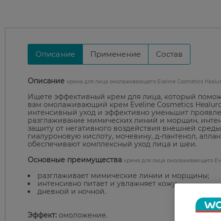
Описание
Применение
Состав
Описание
крема для лица омолаживающего Eveline Cosmetics Healuro
Ищете эффективный крем для лица, который помож
вам омолаживающий крем Eveline Cosmetics Healuro
интенсивный уход и эффективно уменьшит проявле
разглаживание мимических линий и морщин, интен
защиту от негативного воздействия внешней среды.
гиалуроновую кислоту, мочевину, д-пантенол, алла
обеспечивают комплексный уход лица и шеи.
Основные преимущества
крема для лица омолаживающего Eveli
разглаживает мимические линии и морщины;
интенсивно питает и увлажняет кожу;
дневной и ночной.
Эффект:
омоложение.