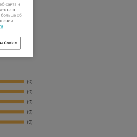
еб-сайта и
ать наш
ь больше об
ошении
ти
ы Cookie
0
0
0
0
0