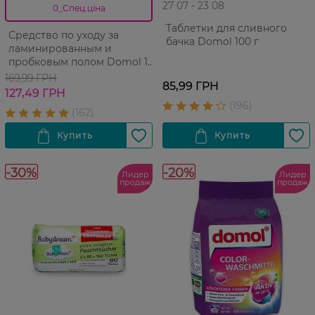
27 07 - 23 08
0_Спец.ціна
Таблетки для сливного
Средство по уходу за
бачка Domol 100 г
ламинированным и
пробковым полом Domol 1
л
169,99 ГРН
85,99 ГРН
127,49 ГРН
-30%
-20%
Лидер
Лидер
продаж
продаж