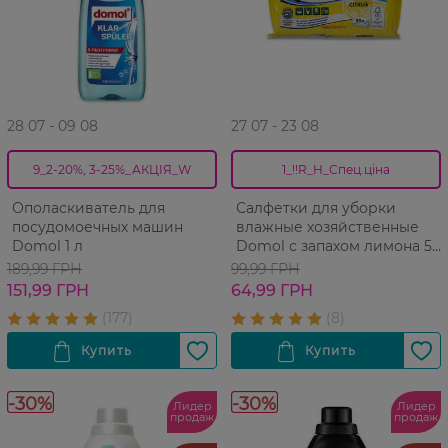
28 07 - 09 08
27 07 - 23 08
9_2-20%, 3-25%_АКЦІЯ_W
1_!!R_H_Спец.ціна
Ополаскиватель для
Салфетки для уборки
посудомоечных машин
влажные хозяйственные
Domol 1 л
Domol с запахом лимона 50
шт.
189,99 ГРН
99,99 ГРН
151,99 ГРН
64,99 ГРН
-30%
-30%
Лидер
Лидер
продаж
продаж