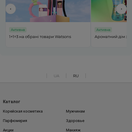
‹
›
Активна
Активна
%
1+1=3 на обрані товари Watsons
Ароматний дім з M
UA
RU
Каталог
Корейская косметика
Мужчинам
Парфюмерия
Здоровье
Акции
Макияж