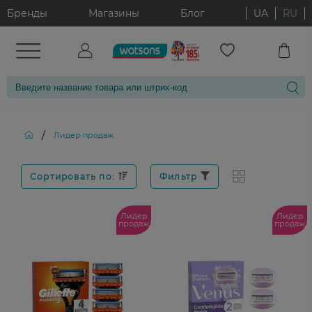
Бренды
Магазины
Блог
UA
RU
/
Лидер продаж
Сортировать по:
Фильтр
Лидер
Лидер
продаж
продаж