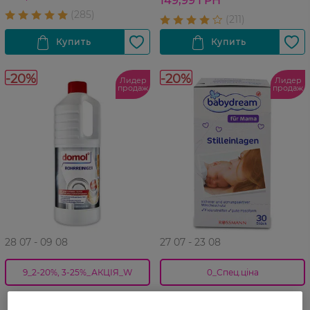
149,99 ГРН
-20%
-20%
Лидер
Лидер
продаж
продаж
28 07 - 09 08
27 07 - 23 08
9_2-20%, 3-25%_АКЦІЯ_W
0_Спец.ціна
Жидкость для прочистки
Прокладки гигиенические