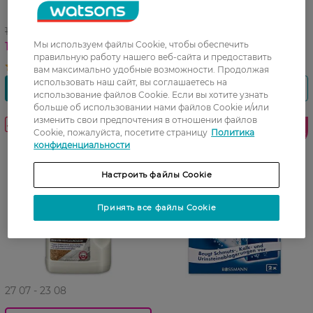
труб Domol 1 л
Babydream для
бюстгальтеров 30 шт
179,99 ГРН
119,99 ГРН
Мы используем файлы Cookie, чтобы обеспечить
143,99 ГРН
95,99 ГРН
правильную работу нашего веб-сайта и предоставить
вам максимально удобные возможности. Продолжая
использовать наш сайт, вы соглашаетесь на
использование файлов Cookie. Если вы хотите узнать
больше об использовании нами файлов Cookie и/или
изменить свои предпочтения в отношении файлов
-25%
Лидер
Лидер
Cookie, пожалуйста, посетите страницу
Политика
продаж
продаж
конфиденциальности
Настроить файлы Cookie
Принять все файлы Cookie
27 07 - 23 08