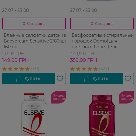
27 07 - 23 08
27 07 - 23 08
0_Спец.ціна
0_Спец.ціна
Влажные салфетки детские
Бесфосфатный стиральный
Babydream Sensitive 2*80 шт
порошок Domol для
160 шт
цветного белья 1,3 кг.
213,99 ГРН
449,99 ГРН
149,99 ГРН
359,99 ГРН
Лидер
Лидер
продаж
продаж