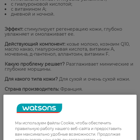
с гиалуроновой кислотой;
с витамином А;
дневной и ночной.
Эффект:
стимулирует регенерацию кожи, глубоко
увлажняет и омолаживает ее.
Действующий компонент:
козье молоко, коэнзим Q10,
масло какао, гиалуроновая кислота, витамин A,
мочевина, д-пантенол, аллантоин, витамин F.
Какую проблему решает?
Разглаживает мимические и
глубокие морщины.
Для какого типа кожи?
Для сухой и очень сухой кожи.
Страна производитель:
Франция.
Рейтинг и отзывы
Мы используем файлы Cookie, чтобы обеспечить
0
0 відгуків
правильную работу нашего веб-сайта и предоставить
вам максимально удобные возможности. Продолжая
использовать наш сайт, вы соглашаетесь на