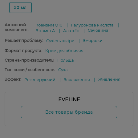
50 мл
Активный
Коензим Q10
Гіалуронова кислота
компонент:
Сечовина
Вітамін A
Алатоїн
Решает проблему:
Зморшки
Сухість шкіри
Формат продукта:
Крем для обличчя
Страна-производитель:
Польща
Тип кожи / особенность:
Суха
Эффект:
Живлення
Регенеруючий
Зволоження
EVELINE
Все товары бренда