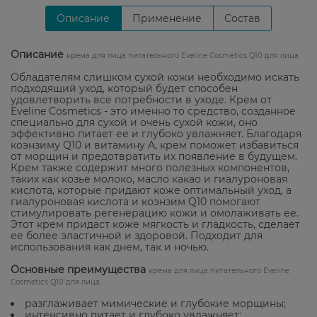
Описание
Применение
Состав
Описание
крема для лица питательного Eveline Cosmetics Q10 для лица
Обладателям слишком сухой кожи необходимо искать
подходящий уход, который будет способен
удовлетворить все потребности в уходе. Крем от
Eveline Cosmetics - это именно то средство, созданное
специально для сухой и очень сухой кожи, оно
эффективно питает ее и глубоко увлажняет. Благодаря
коэнзиму Q10 и витамину A, крем поможет избавиться
от морщин и предотвратить их появление в будущем.
Крем также содержит много полезных компонентов,
таких как козье молоко, масло какао и гиалуроновая
кислота, которые придают коже оптимальный уход, а
гиалуроновая кислота и коэнзим Q10 помогают
стимулировать регенерацию кожи и омолаживать ее.
Этот крем придаст коже мягкость и гладкость, сделает
ее более эластичной и здоровой. Подходит для
использования как днем, так и ночью.
Основные преимущества
крема для лица питательного Eveline
Cosmetics Q10 для лица:
разглаживает мимические и глубокие морщины;
интенсивно питает и глубоко увлажняет;