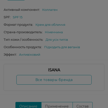
Активный компонент:
Коллаген
SPF:
SPF 15
Формат продукта:
Крем для обличчя
Страна-производитель:
Німеччина
Тип кожи / особенность:
Для усіх типів
Особенность продукта:
Підходить для веганів
Эффект:
Антивіковий
ISANA
Все товары бренда
Описание
Применение
Состав