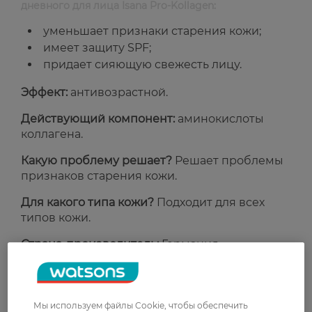
дневного для лица Isana Pro-Kollagen:
уменьшает признаки старения кожи;
имеет защиту SPF;
придает сияющую свежесть лицу.
Эффект:
антивозрастной.
Действующий компонент:
аминокислоты
коллагена.
Какую проблему решает?
Решает проблемы
признаков старения кожи.
Для какого типа кожи?
Подходит для всех
типов кожи.
Страна-производитель:
Германия.
Рейтинг и отзывы
Мы используем файлы Cookie, чтобы обеспечить