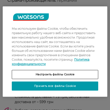
Страна-производитель:
Германия
Рейтинг и отзывы
0
Мы используем файлы Cookie, чтобы обеспечить
0 відгуків
правильную работу нашего веб-сайта и предоставить
вам максимально удобные возможности. Продолжая
использовать наш сайт, вы соглашаетесь на
З 0 відгуків
использование файлов Cookie. Если вы хотите узнать
больше об использовании нами файлов Cookie и/или
изменить свои предпочтения в отношении файлов
Доставка
Cookie, пожалуйста, посетите страницу
Политика
конфиденциальности
Новая почта
Настроить файлы Cookie
В отделение Новой почты - 99 грн, бесплатно
от 699 грн
Принять все файлы Cookie
Укрпочта
Стоимость доставки – 79 грн, бесплатная
доставка от – 599 грн