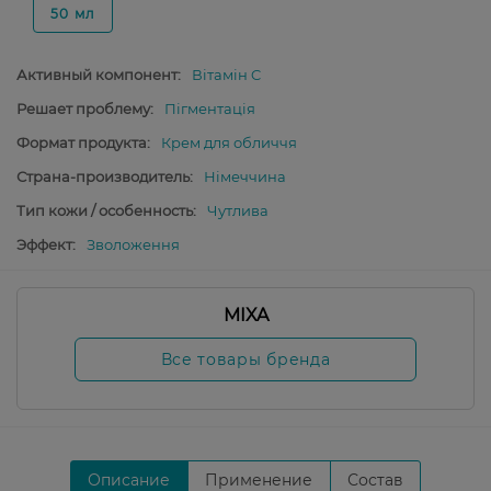
50 мл
Активный компонент:
Вітамін C
Решает проблему:
Пігментація
Формат продукта:
Крем для обличчя
Страна-производитель:
Німеччина
Тип кожи / особенность:
Чутлива
Эффект:
Зволоження
MIXA
Все товары бренда
Описание
Применение
Состав