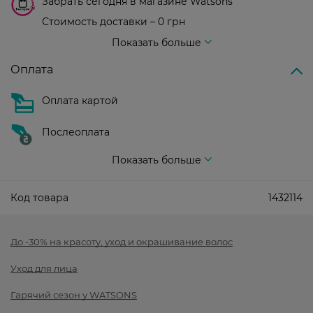
Забрать сегодня в магазине Watsons
Стоимость доставки – 0 грн
Стоимость доставки – 99 грн, бесплатная доставка от – 699 грн
Показать больше
Оплата
Оплата картой
Послеоплата
Показать больше
Код товара
1432114
До -30% на красоту, уход и окрашивание волос
Уход для лица
Гарячий сезон у WATSONS