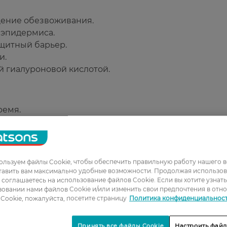
ение обезвоживания.
 эпидермиса.
ащитный барьер.
и.
 гиалуроновой кислотой.
ремя.
льзуем файлы Cookie, чтобы обеспечить правильную работу нашего в
тавить вам максимально удобные возможности. Продолжая использов
ы соглашаетесь на использование файлов Cookie. Если вы хотите узнат
овании нами файлов Cookie и/или изменить свои предпочтения в отн
1
Cookie, пожалуйста, посетите страницу
Политика конфиденциальнос
2
3
Принять все файлы Cookie
Настроить файл