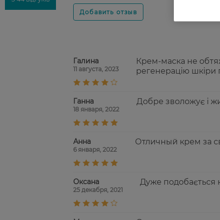
Галина
Крем-маска не обтя
11 августа, 2023
регенерацію шкіри пі
Ганна
Добре зволожує і ж
18 января, 2022
Анна
Отличный крем за св
6 января, 2022
Оксана
Дуже подобається к
25 декабря, 2021