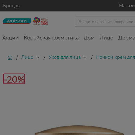
Бренды
Магаз
Акции
Корейская косметика
Дом
Лицо
Дерма
Лицо
Уход для лица
Ночной крем для
/
/
/
-
-20%