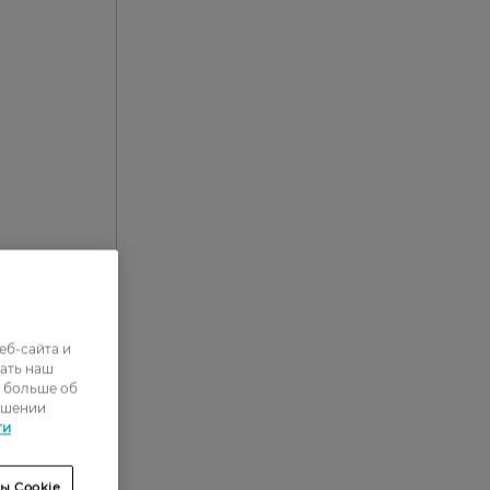
еб-сайта и
ать наш
ь больше об
ошении
0
ти
0
0
ы Cookie