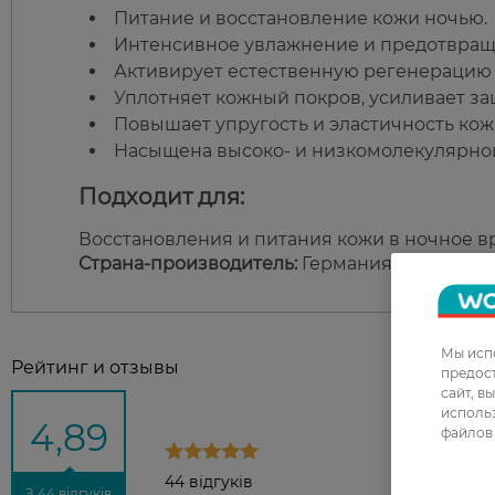
Питание и восстановление кожи ночью.
Интенсивное увлажнение и предотвращ
Активирует естественную регенерацию
Уплотняет кожный покров, усиливает з
Повышает упругость и эластичность кож
Насыщена высоко- и низкомолекулярной
Подходит для:
Восстановления и питания кожи в ночное в
Страна-производитель:
Германия
Мы испо
Рейтинг и отзывы
предос
сайт, в
использ
4,89
файлов 
44 відгуків
З 44 відгуків