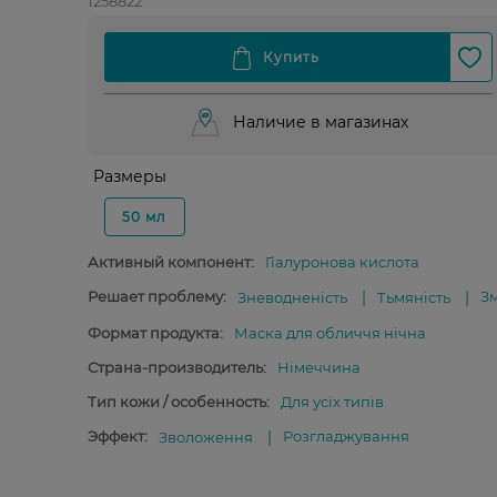
1258822
Наличие в магазинах
Размеры
50 мл
Активный компонент:
Гіалуронова кислота
Решает проблему:
З
Зневодненість
Тьмяність
Формат продукта:
Маска для обличчя нічна
Страна-производитель:
Німеччина
Тип кожи / особенность:
Для усіх типів
Эффект:
Розгладжування
Зволоження