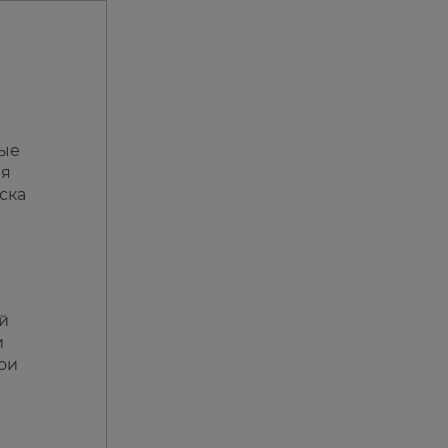
рые
ая
ска
ой
и
ои