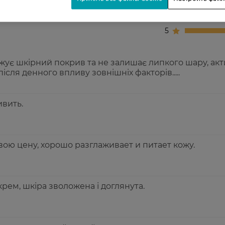
4
5
жує шкірний покрив та не залишає липкого шару, акт
сля денного впливу зовнішніх факторів.....
ивить.
ою цену, хорошо разглаживает и питает кожу.
рем, шкіра зволожена і доглянута.