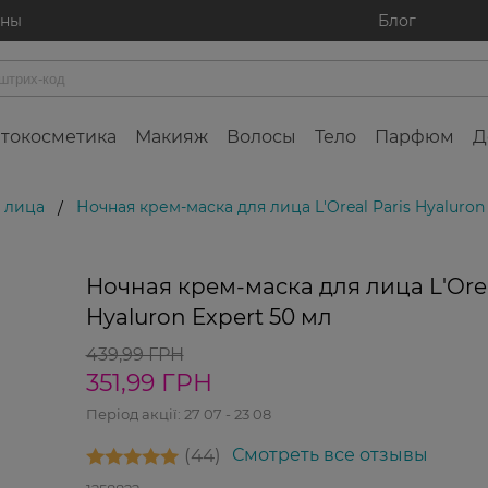
ины
Блог
токосметика
Макияж
Волосы
Тело
Парфюм
Д
 лица
Ночная крем-маска для лица L'Oreal Paris Hyaluron
/
20%
-2
Ночная крем-маска для лица L'Orea
Hyaluron Expert 50 мл
439,99 ГРН
351,99 ГРН
Період акції:
27 07 - 23 08
44
Смотреть все отзывы