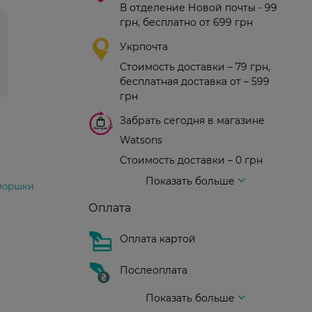
В отделение Новой почты - 99
грн, бесплатно от 699 грн
Укрпочта
Стоимость доставки – 79 грн,
бесплатная доставка от – 599
грн
Забрать сегодня в магазине
Watsons
Стоимость доставки – 0 грн
Стоимость доставки – 99 грн, бесплатная доставка от – 699 грн
Доставка курьером новой почты
Стоимость доставки - 150 грн (до подъезда)
Показать больше
моршки
Оплата
Оплата картой
Послеоплата
Показать больше