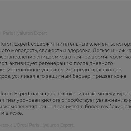
 Paris Hyaluron Expert
yaluron Expert содержит питательные элементы, кото
его молодость, свежесть и здоровье. Легкая и нежн
восстановление эпидермиса в ночное время. Крем-ма
слоя, активирует регенерацию после дневного
ает интенсивное увлажнение, предотвращающее
ров, усиливая его защитный барьер; придает коже
yaluron Expert насыщена высоко- и низкомолекулярн
я гиалуроновая кислота способствует увлажнению 
низкомолекулярная — проникает в более глубокие сл
и в коже.
ски L'Oreal Paris Hyaluron Expert: