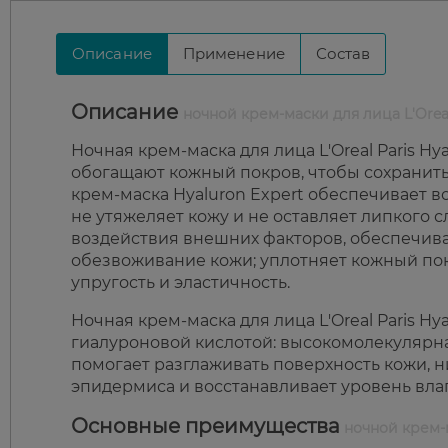
Описание
Применение
Состав
Описание
ночной крем-маски для лица L'Oreal
Ночная крем-маска для лица L'Oreal Paris H
обогащают кожный покров, чтобы сохранить 
крем-маска Hyaluron Expert обеспечивает 
не утяжеляет кожу и не оставляет липкого 
воздействия внешних факторов, обеспечив
обезвоживание кожи; уплотняет кожный пок
упругость и эластичность.
Ночная крем-маска для лица L'Oreal Paris H
гиалуроновой кислотой: высокомолекулярна
помогает разглаживать поверхность кожи, 
эпидермиса и восстанавливает уровень влаг
Основные преимущества
ночной крем-ма