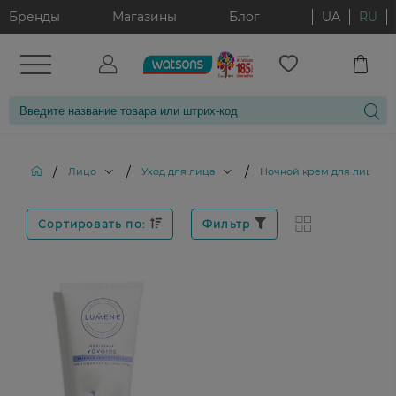
Бренды
Магазины
Блог
UA
RU
/
/
/
/
Лицо
Уход для лица
Ночной крем для лица
Сортировать по:
Фильтр