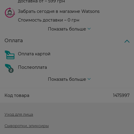
доставка от – 599 грн
Забрать сегодня в магазине Watsons
Стоимость доставки – 0 грн
Стоимость доставки – 99 грн, бесплатная доставка от – 699 грн
Показать больше
Оплата
Оплата картой
Послеоплата
Показать больше
Код товара
1475997
Уход для лица
Сыворотки, эликсиры