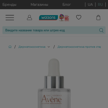
Бренды
Магазины
Блог
UA
RU
/
/
Дерматокосметика
Дерматокосметика против старени