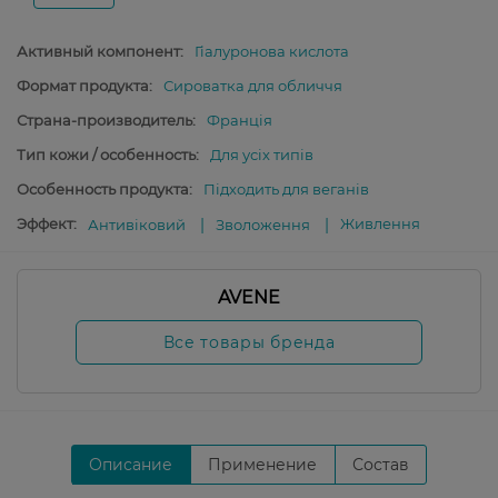
Активный компонент:
Гіалуронова кислота
Формат продукта:
Сироватка для обличчя
Страна-производитель:
Франція
Тип кожи / особенность:
Для усіх типів
Особенность продукта:
Підходить для веганів
Эффект:
Живлення
Антивіковий
Зволоження
AVENE
Все товары бренда
Описание
Применение
Состав