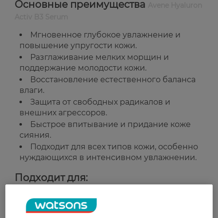
Основные преимущества
Avene Hyaluron
Activ B3 Serum
Мгновенное глубокое увлажнение и
повышение упругости кожи.
Разглаживание мелких морщин и
поддержание молодости кожи.
Восстановление естественного баланса
влаги.
Защита от свободных радикалов и
внешних агрессоров.
Быстрое впитывание и придание коже
сияния.
Подходит для всех типов кожи, особенно
нуждающихся в интенсивном увлажнении.
Подходит для:
Для ежедневного ухода за кожей лица
любого типа, особенно для глубокого
увлажнения и восстановления.