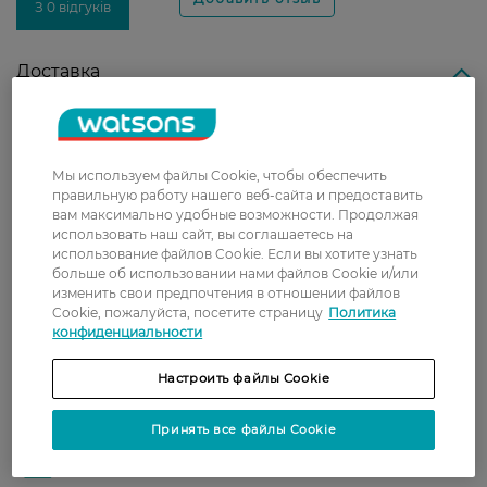
З 0 відгуків
Доставка
Новая почта
В отделение Новой почты - 99 грн, бесплатно
от 699 грн
Мы используем файлы Cookie, чтобы обеспечить
правильную работу нашего веб-сайта и предоставить
Укрпочта
вам максимально удобные возможности. Продолжая
использовать наш сайт, вы соглашаетесь на
Стоимость доставки – 79 грн, бесплатная
использование файлов Cookie. Если вы хотите узнать
доставка от – 599 грн
больше об использовании нами файлов Cookie и/или
изменить свои предпочтения в отношении файлов
Забрать сегодня в магазине Watsons
Cookie, пожалуйста, посетите страницу
Политика
конфиденциальности
Стоимость доставки – 0 грн
Стоимость доставки – 99 грн, бесплатная доставка от – 699 грн
Показать больше
Настроить файлы Cookie
Оплата
Принять все файлы Cookie
Оплата картой