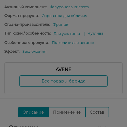
Активный компонент:
Гіалуронова кислота
Формат продукта:
Сироватка для обличчя
Страна-производитель:
Франція
Тип кожи / особенность:
Чутлива
Для усіх типів
Особенность продукта:
Підходить для веганів
Эффект:
Зволоження
AVENE
Все товары бренда
Описание
Применение
Состав