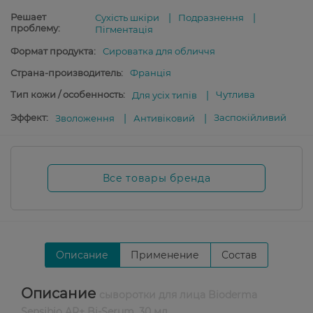
Решает
Сухість шкіри
Подразнення
проблему:
Пігментація
Формат продукта:
Сироватка для обличчя
Страна-производитель:
Франція
Тип кожи / особенность:
Чутлива
Для усіх типів
Эффект:
Заспокійливий
Зволоження
Антивіковий
Все товары бренда
Описание
Применение
Состав
Описание
сыворотки для лица Bioderma
Sensibio AR+ Bi-Serum, 30 мл