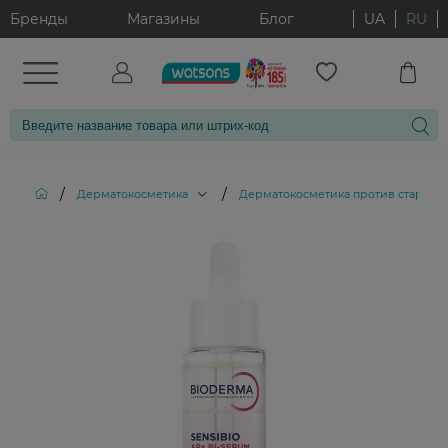
Бренды
Магазины
Блог
UA
RU
/
/
Дерматокосметика
Дерматокосметика против старени