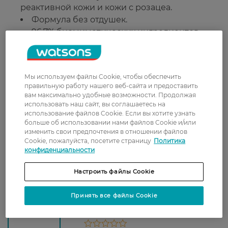
реактивной кожи и кожи с розацеа.
Формула без отдушек.
96,7% биомиметических ингредиентов.
Двухфазная текстура — идеальна как база
под макияж.
Способ применения
Мы используем файлы Cookie, чтобы обеспечить
правильную работу нашего веб-сайта и предоставить
вам максимально удобные возможности. Продолжая
Перед использованием хорошо встряхните
использовать наш сайт, вы соглашаетесь на
флакон для смешивания фаз. Нанесите
использование файлов Cookie. Если вы хотите узнать
небольшое количество сыворотки на
больше об использовании нами файлов Cookie и/или
очищенную кожу лица утром и/или вечером.
изменить свои предпочтения в отношении файлов
При необходимости нанесите крем.
Cookie, пожалуйста, посетите страницу
Политика
конфиденциальности
Объём:
30 мл
Страна-производитель:
Франция
Настроить файлы Cookie
Принять все файлы Cookie
Рейтинг и отзывы